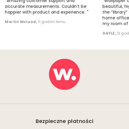
"Amazing customer support and
"Wallpaper 
accurate measurements. Couldn’t be
beautiful, h
happier with product and experience. "
the “library
home office
Martin McLeod
,
11 godzin temu
my room of d
GAYLE
,
13 go
Bezpieczne płatności