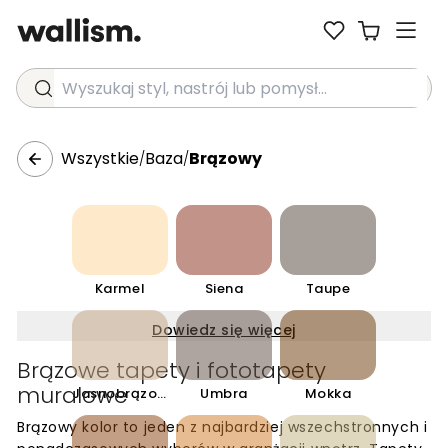
Wyszukaj styl, nastrój lub pomysł...
Wszystkie
Baza
Brązowy
/
/
Karmel
Siena
Taupe
Dowiedz się więcej
Brązowe tapety i fototapety
muralowe
Jasnobrązowy
Umbra
Mokka
Brązowy kolor to jeden z najbardziej wszechstronnych i