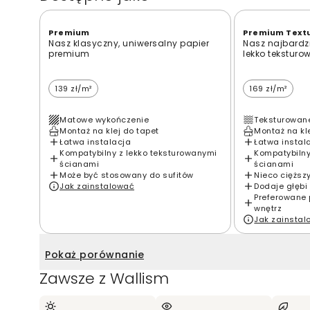
Premium
Premium Text
Nasz klasyczny, uniwersalny papier
Nasz najbardzi
premium
lekko teksturo
139 zł/m²
169 zł/m²
Matowe wykończenie
Teksturowan
Montaż na klej do tapet
Montaż na kl
Łatwa instalacja
Łatwa instal
Kompatybilny z lekko teksturowanymi
Kompatybilny
ścianami
ścianami
Może być stosowany do sufitów
Nieco cięższ
Jak zainstalować
Dodaje głębi 
Preferowane 
wnętrz
Jak zainsta
Pokaż porównanie
Zawsze z Wallism