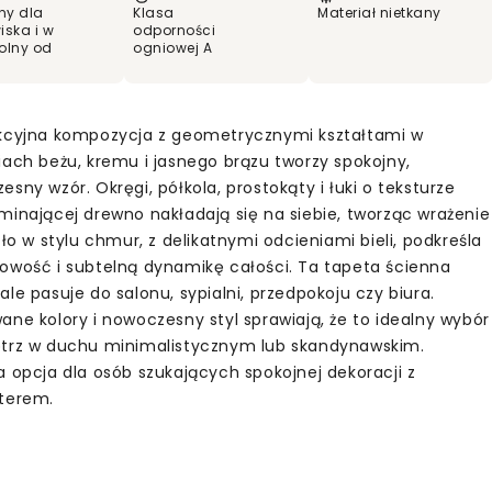
ny dla
Klasa
Materiał nietkany
iska i w
odporności
olny od
ogniowej A
kcyjna kompozycja z geometrycznymi kształtami w
iach beżu, kremu i jasnego brązu tworzy spokojny,
sny wzór. Okręgi, półkola, prostokąty i łuki o teksturze
minającej drewno nakładają się na siebie, tworząc wrażenie
Tło w stylu chmur, z delikatnymi odcieniami bieli, podkreśla
owość i subtelną dynamikę całości. Ta tapeta ścienna
le pasuje do salonu, sypialni, przedpokoju czy biura.
ane kolory i nowoczesny styl sprawiają, że to idealny wybór
trz w duchu minimalistycznym lub skandynawskim.
a opcja dla osób szukających spokojnej dekoracji z
terem.