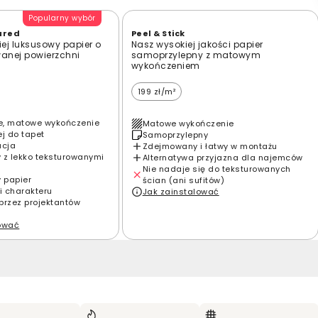
Popularny wybór
ured
Peel & Stick
ej luksusowy papier o
Nasz wysokiej jakości papier
wanej powierzchni
samoprzylepny z matowym
wykończeniem
199 zł/m²
e, matowe wykończenie
Matowe wykończenie
ej do tapet
Samoprzylepny
acja
Zdejmowany i łatwy w montażu
 z lekko teksturowanymi
Alternatywa przyjazna dla najemców
Nie nadaje się do teksturowanych
y papier
ścian (ani sufitów)
i charakteru
Jak zainstalować
przez projektantów
lować