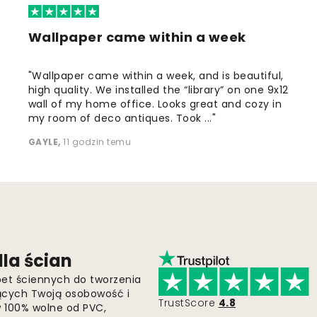
Wallpaper came within a week
"Wallpaper came within a week, and is beautiful,
high quality. We installed the “library” on one 9x12
wall of my home office. Looks great and cozy in
my room of deco antiques. Took ..."
GAYLE
,
11 godzin temu
la ścian
pet ściennych do tworzenia
jących Twoją osobowość i
TrustScore
4.8
 w 100% wolne od PVC,