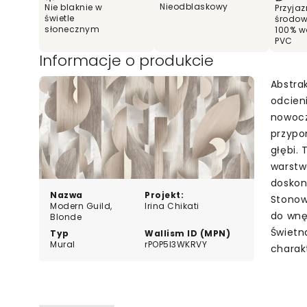
Nieodblaskowy
Nie blaknie w
Przyjaz
świetle
środow
słonecznym
100% w
PVC
Informacje o produkcie
Abstra
odcien
nowocze
przypo
głębi. 
warstw
doskona
Nazwa
Projekt:
Stonow
Modern Guild,
Irina Chikati
do wnę
Blonde
Świetn
Typ
Wallism ID (MPN)
Mural
rPOP5l3WKRVY
charak