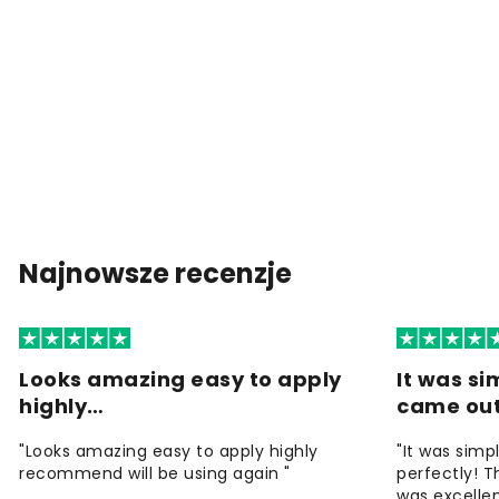
Najnowsze recenzje
Looks amazing easy to apply
It was si
highly…
came ou
"Looks amazing easy to apply highly
"It was simp
recommend will be using again "
perfectly! T
was excellen