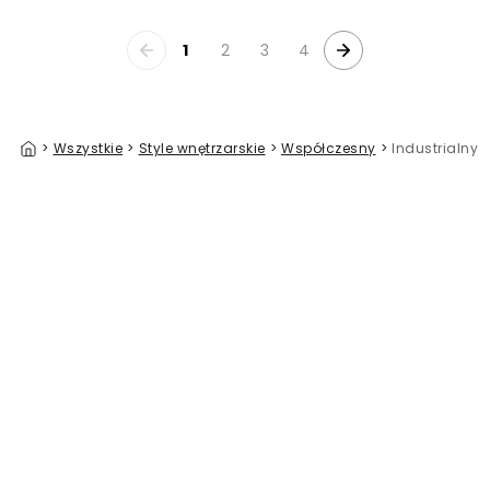
1
2
3
4
>
Wszystkie
>
Style wnętrzarskie
>
Współczesny
>
Industrialny