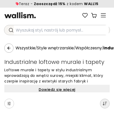
Teraz -
Zaoszczędź 15%
z kodem
WALL15
Wyszukaj styl, nastrój lub pomysł...
Wszystkie
Style wnętrzarskie
Współczesny
Indu
/
/
/
Industrialne loftowe murale i tapety
Loftowe murale i tapety w stylu industrialnym
wprowadzają do wnętrz surowy, miejski klimat, który
czerpie inspirację z estetyki starych fabryk i
magazynów. To idealne rozwiązanie dla osób
Dowiedz się więcej
poszukujących autentyczności i nowoczesnego
charakteru, gdzie niedoskonałość materiałów staje się
ich największym atutem. Wzory imitujące odsłoniętą
cegłę, przecierany beton czy skorodowany metal