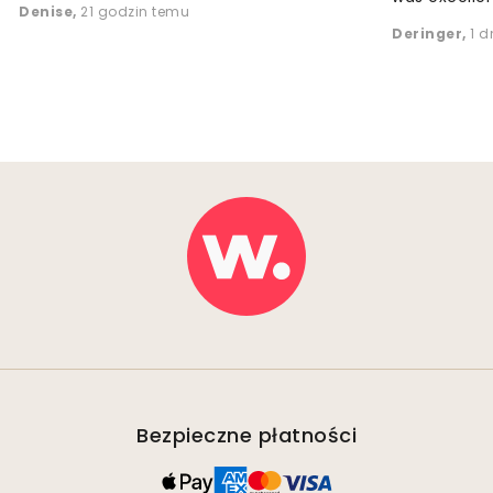
Denise
,
21 godzin temu
Deringer
,
1 d
Bezpieczne płatności