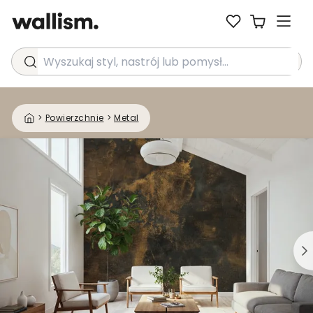
Wyszukaj styl, nastrój lub pomysł...
>
Powierzchnie
>
Metal