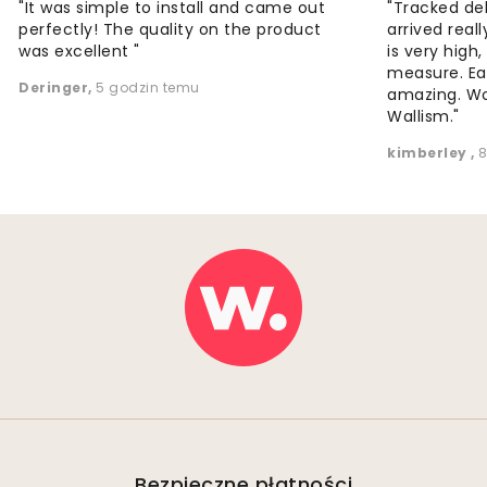
"It was simple to install and came out
"Tracked de
perfectly! The quality on the product
arrived reall
was excellent "
is very high
measure. Eas
Deringer
,
5 godzin temu
amazing. W
Wallism."
kimberley
,
8
Bezpieczne płatności