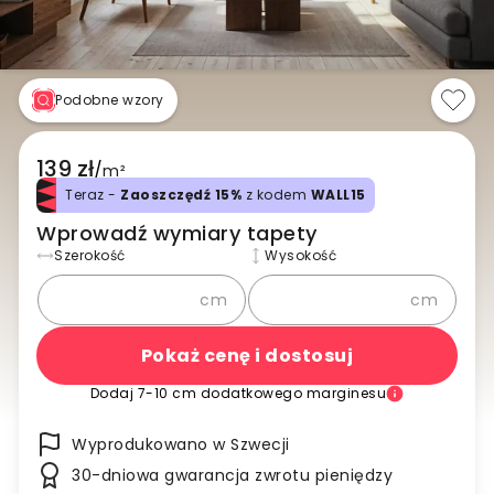
Podobne wzory
139 zł
/
m²
Teraz -
Zaoszczędź 15%
z kodem
WALL15
Wprowadź wymiary tapety
Szerokość
Wysokość
cm
cm
Pokaż cenę i dostosuj
Dodaj 7-10 cm dodatkowego marginesu
Wyprodukowano w Szwecji
30-dniowa gwarancja zwrotu pieniędzy