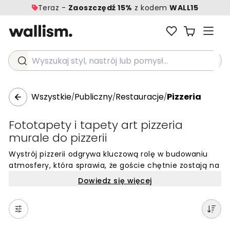
Teraz -
Zaoszczędź 15%
z kodem
WALL15
Wyszukaj styl, nastrój lub pomysł...
Wszystkie
Publiczny
Restauracje
Pizzeria
/
/
/
Fototapety i tapety art pizzeria
murale do pizzerii
Wystrój pizzerii odgrywa kluczową rolę w budowaniu
atmosfery, która sprawia, że goście chętnie zostają na
dłużej. Odpowiednio dobrana tapeta ścienna potrafi
Dowiedz się więcej
nadać wnętrzu autentyczny charakter, niezależnie od
tego, czy lokal stawia na tradycję, czy na nowoczesny
minimalizm. W przestrzeniach gastronomicznych tego
typu warto sięgać po wzory, które nawiązują do