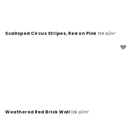
Scalloped Circus Stripes, Red on Pink
139 zł/m²
Weathered Red Brick Wall
139 zł/m²
Linen Mist Neutral Collection, Silver Gray
139 zł/m²
Weathered Plank
139 zł/m²
Linen Mist Neutral Collection, Brilliant White
139 zł/m²
New York Essentials
139 zł/m²
Old Map of Italy, 1570
139 zł/m²
Gentle Branches, Sunflower
139 zł/m²
Dollhouse Town
139 zł/m²
Italian Scooter III
139 zł/m²
Le Citron
139 zł/m²
Fresh Tomatoes I
139 zł/m²