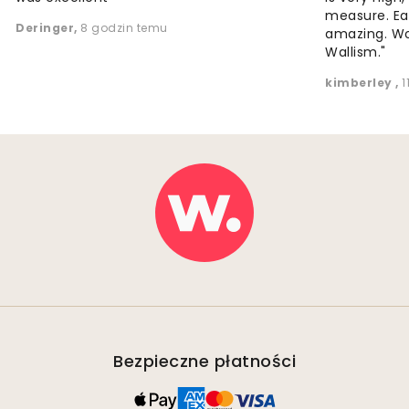
measure. Eas
Deringer
,
8 godzin temu
amazing. W
Wallism."
kimberley
,
1
Bezpieczne płatności