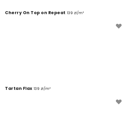
dopasować do konkretnej wnęki lub szerokiej ściany
przy barze. Wybór opcji PVC-free oraz materiałów
Cherry On Top on Repeat
139 zł/m²
non-toxic pozwala na stworzenie estetycznej i
profesjonalnej aranżacji, która podkreśli unikalny styl
lokalu i wyróżni go na tle innych restauracji.
Tartan Flax
139 zł/m²