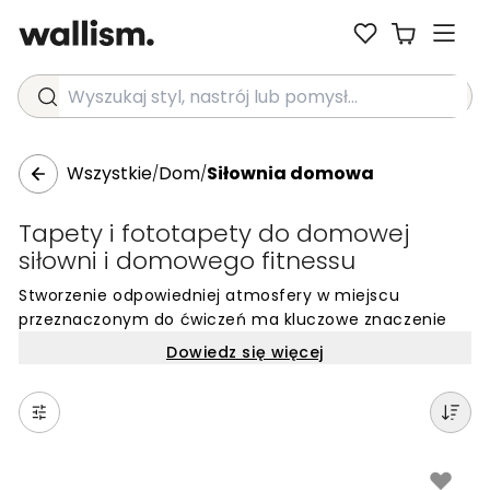
Wyszukaj styl, nastrój lub pomysł...
Wszystkie
Dom
Siłownia domowa
/
/
Tapety i fototapety do domowej
siłowni i domowego fitnessu
Stworzenie odpowiedniej atmosfery w miejscu
przeznaczonym do ćwiczeń ma kluczowe znaczenie
dla utrzymania regularności i zapału. Domowy fitness
Dowiedz się więcej
to przestrzeń, która powinna tętnić energią, a
odpowiednio dobrana fototapeta może stać się
fundamentem tej motywującej zmiany. Wybierając
wykończenie ścian do domowej siłowni, warto
postawić na wzory, które pobudzają do działania lub
pomagają w skupieniu podczas sesji jogi i rozciągania.