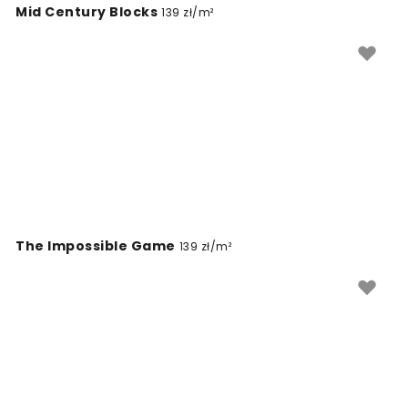
Mid Century Blocks
139 zł/m²
czy dużą powierzchnię w salonie.
The Impossible Game
139 zł/m²