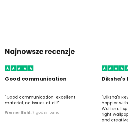
Najnowsze recenzje
Good communication
Diksha's
"Good communication, excellent
"Diksha's Re
material, no issues at all!"
happier wit
Wallism. I s
Werner Bahl
,
7 godzin temu
right wallp
and creative