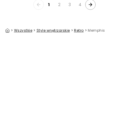
1
2
3
4
>
Wszystkie
>
Style wnętrzarskie
>
Retro
>
Memphis