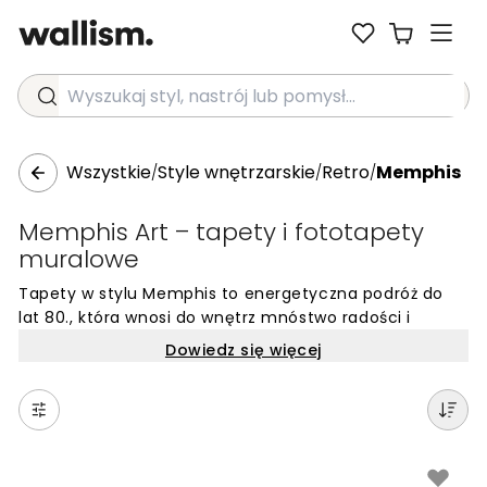
Wyszukaj styl, nastrój lub pomysł...
Wszystkie
Style wnętrzarskie
Retro
Memphis
/
/
/
Memphis Art – tapety i fototapety
muralowe
Tapety w stylu Memphis to energetyczna podróż do
lat 80., która wnosi do wnętrz mnóstwo radości i
nieszablonowego designu. Ten unikalny kierunek
Dowiedz się więcej
estetyczny charakteryzuje się odważnymi kształtami
geometrycznymi, zygzakami i kropkami, które tworzą
dynamiczne kompozycje pełne życia. Styl Memphis Art
idealnie sprawdza się w nowoczesnych mieszkaniach,
gdzie liczy się oryginalność i chęć przełamania
minimalistycznej rutyny.