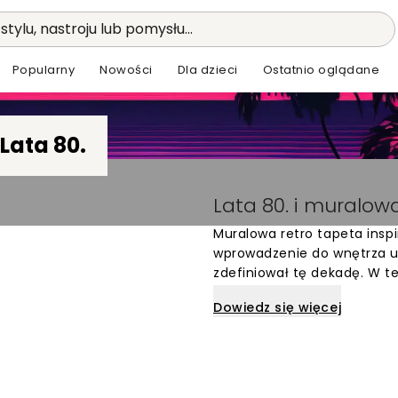
stylu, nastroju lub pomysłu...
Popularny
Nowości
Dla dzieci
Ostatnio oglądane
Lata 80.
/
Lata 80. i muralow
Muralowa retro tapeta insp
wprowadzenie do wnętrza uni
zdefiniował tę dekadę. W t
akcentów, geometrycznych
Dowiedz się więcej
Memphis i wczesnej ery cyfr
stają się centralnym punkt
do popkultury oraz artysty
Tapety w stylu lat 80. świ