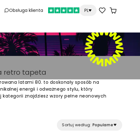
Obsługa klienta
PL
a retro tapeta
irowana latami 80. to doskonały sposób na
kalnej energii i odważnego stylu, który
ej kategorii znajdziesz wzory pełne neonowych
 form oraz motywów nawiązujących do estetyki
owej. Takie dekoracje ścienne przyciągają wzrok i
em pomieszczenia, celebrując kultowe nawiązania
czną swobodę tamtych lat.
Sortuj według:
Popularne
etnie sprawdzają się w nowoczesnych salonach,