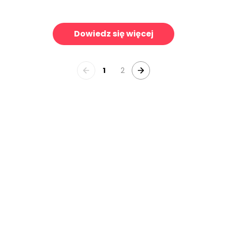
 Shoes
Manhattan Beach Sunset
139 zł/m²
1
Dowiedz się więcej
1
2