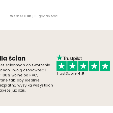
Werner Bahl
,
18 godzin temu
la ścian
pet ściennych do tworzenia
jących Twoją osobowość i
TrustScore
4.8
 w 100% wolne od PVC,
ne tak, aby idealnie
bezpłatną wysyłką wszystkich
petę już dziś.