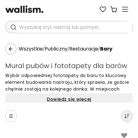
Wyszukaj styl, nastrój lub pomysł...
Wszystkie
Publiczny
Restauracje
Bary
/
/
/
Mural pubów i fototapety dla barów
Wybór odpowiedniej fototapety do baru to kluczowy
element budowania nastroju, który sprawia, że goście
chętnie zostają na kolejnego drinka. W miejscach
takich jak puby czy bary, ściany stanowią tło dla
Dowiedz się więcej
spotkań towarzyskich, dlatego warto postawić na
wzory, które nadają wnętrzu unikalny charakter.
Odpowiednio dobrany motyw może podkreślić profil
lokalu, niezależnie od tego, czy jest to elegancki bar
koktajlowy w stylu art déco, czy nowoczesny pub o
industrialnym zacięciu.