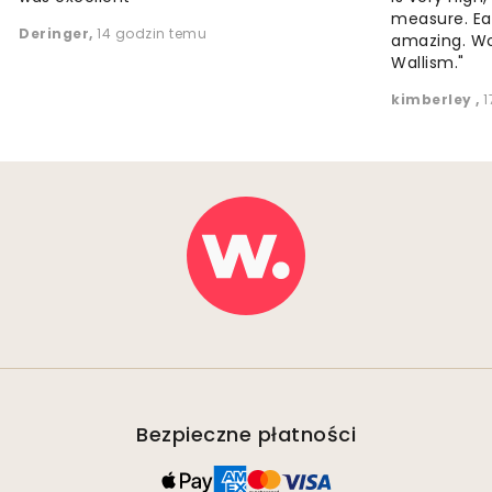
measure. Eas
Deringer
,
14 godzin temu
amazing. W
Wallism."
kimberley
,
1
Bezpieczne płatności