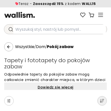
Teraz -
Zaoszczędź 15%
z kodem
WALL15
Wyszukaj styl, nastrój lub pomysł...
Wszystkie
Dom
Pokój zabaw
/
/
Tapety i fototapety do pokojów
zabaw
Odpowiednie tapety do pokojów zabaw mogą
całkowicie zmienić charakter miejsca, w którym dzieci
spędzają czas na kreatywnych wyzwaniach i
Dowiedz się więcej
odpoczynku. Wybierając dekoracje ścienne do tej
przestrzeni, warto postawić na wzory, które stymulują
wyobraźnię i wprowadzają radosną atmosferę. Dobrym
pomysłem są zarówno motywy edukacyjne, jak i