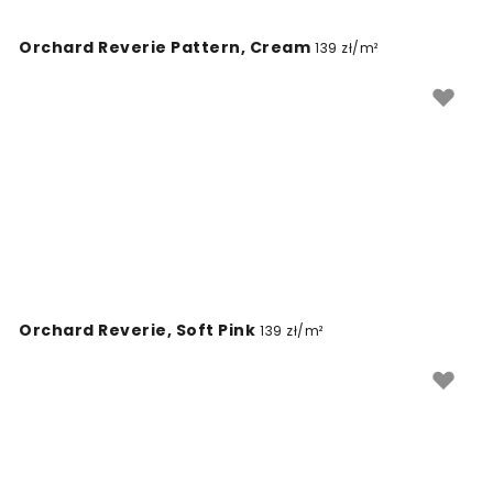
Wybierając trwałe i estetyczne rozwiązanie, zyskujesz
dekorację, która będzie towarzyszyć Twojemu dziecku
Orchard Reverie Pattern, Cream
139 zł/m²
przez długi czas, dostosowując się do jego
zmieniających się zainteresowań.
Orchard Reverie, Soft Pink
139 zł/m²