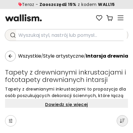
Teraz -
Zaoszczędź 15%
z kodem
WALL15
Wyszukaj styl, nastrój lub pomysł...
Wszystkie
Style artystyczne
Intarsja drewnian
/
/
Tapety z drewnianymi inkrustacjami i
fototapety drewnianych intarsji
Tapety z drewnianymi inkrustacjami to propozycja dla
osób poszukujących dekoracji ściennych, które łączą
w sobie naturalność z wyrafinowanym rzemiosłem.
Dowiedz się więcej
Wzory te czerpią inspirację z tradycyjnych technik
intarsji, gdzie precyzyjnie dopasowane elementy
drewna tworzą skomplikowane kompozycje i
geometryczne układy. Dzięki dbałości o detale, takie