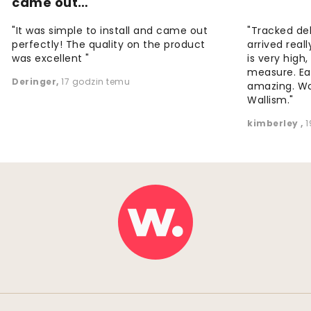
came out…
"It was simple to install and came out
"Tracked de
perfectly! The quality on the product
arrived reall
was excellent "
is very high
measure. Eas
Deringer
,
17 godzin temu
amazing. W
Wallism."
kimberley
,
1