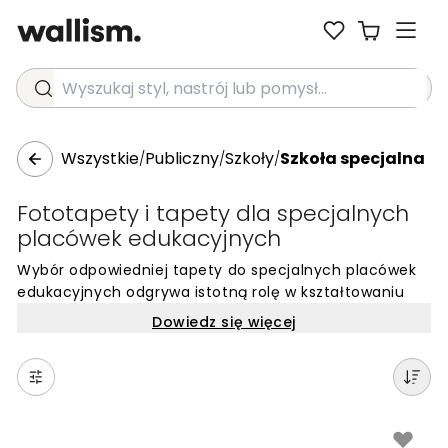
Wyszukaj styl, nastrój lub pomysł...
Wszystkie
Publiczny
Szkoły
Szkoła specjalna
/
/
/
Fototapety i tapety dla specjalnych
placówek edukacyjnych
Wybór odpowiedniej tapety do specjalnych placówek
edukacyjnych odgrywa istotną rolę w kształtowaniu
przyjaznego i funkcjonalnego otoczenia. Specjalne
Dowiedz się więcej
szkoły wymagają rozwiązań, które nie tylko estetycznie
dopełnią wnętrze, ale przede wszystkim będą wspierać
codzienne funkcjonowanie uczniów. Odpowiednio
dobrane wzory i kolory mogą pomóc w budowaniu
atmosfery spokoju, ułatwiać koncentrację lub
wyznaczać czytelne strefy w obrębie budynku, co jest