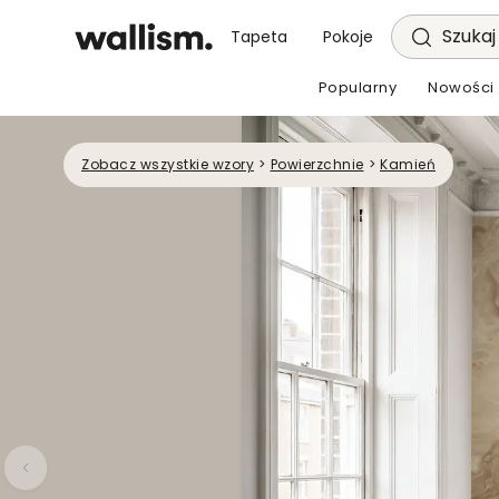
Szukaj 
Tapeta
Pokoje
Popularny
Nowości
Zobacz wszystkie wzory
>
Powierzchnie
>
Kamień