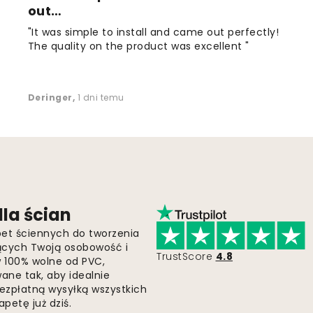
out…
"It was simple to install and came out perfectly!
The quality on the product was excellent "
Deringer
,
1 dni temu
la ścian
pet ściennych do tworzenia
jących Twoją osobowość i
TrustScore
4.8
 w 100% wolne od PVC,
ne tak, aby idealnie
bezpłatną wysyłką wszystkich
petę już dziś.