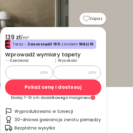
Zapisz
139 zł
/
m²
Teraz -
Zaoszczędź 15%
z kodem
WALL15
Wprowadź wymiary tapety
Szerokość
Wysokość
cm
cm
Pokaż cenę i dostosuj
Dodaj 7-10 cm dodatkowego marginesu
Wyprodukowano w Szwecji
30-dniowa gwarancja zwrotu pieniędzy
Bezpłatna wysyłka