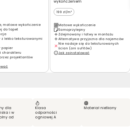
wykończeniem
199 zł/m²
e, matowe wykończenie
Matowe wykończenie
ej do tapet
Samoprzylepny
acja
Zdejmowany i łatwy w montażu
 z lekko teksturowanymi
Alternatywa przyjazna dla najemców
Nie nadaje się do teksturowanych
y papier
ścian (ani sufitów)
i charakteru
Jak zainstalować
przez projektantów
lować
ny dla
Klasa
Materiał nietkany
iska i w
odporności
olny od
ogniowej A