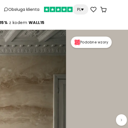
Obsługa klienta
PL
 15%
z kodem
WALL15
Podobne wzory