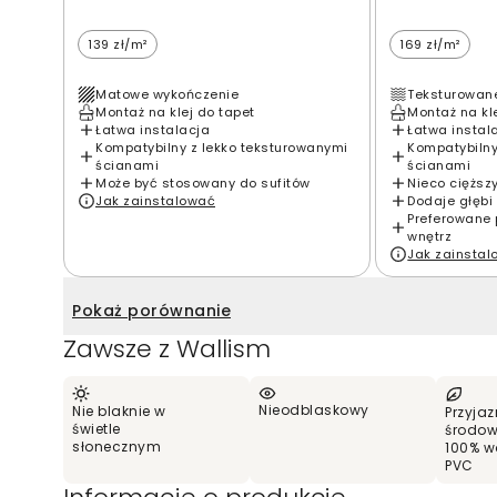
139 zł/m²
169 zł/m²
Matowe wykończenie
Teksturowan
Montaż na klej do tapet
Montaż na kl
Łatwa instalacja
Łatwa instal
Kompatybilny z lekko teksturowanymi
Kompatybilny
ścianami
ścianami
Może być stosowany do sufitów
Nieco cięższ
Jak zainstalować
Dodaje głębi 
Preferowane 
wnętrz
Jak zainsta
Pokaż porównanie
Zawsze z Wallism
Nieodblaskowy
Nie blaknie w
Przyjaz
świetle
środow
słonecznym
100% w
PVC