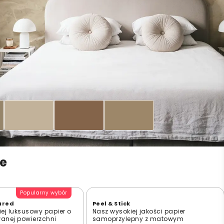
le
Popularny wybór
ured
Peel & Stick
ej luksusowy papier o
Nasz wysokiej jakości papier
wanej powierzchni
samoprzylepny z matowym