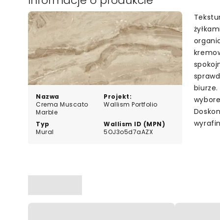
Informacje o produkcie
Tekstu
żyłkam
organi
kremow
spokoj
sprawdz
biurze.
Nazwa
Projekt:
wybore
Crema Muscato
Wallism Portfolio
Doskon
Marble
wyrafi
Typ
Wallism ID (MPN)
Mural
5OJ3o5d7aAZX