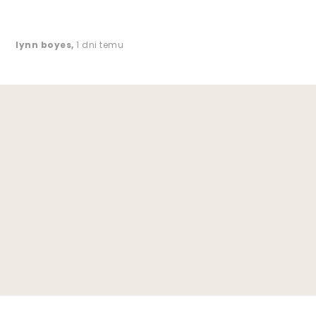
lynn boyes
,
1 dni temu