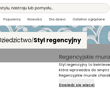
stylu, nastroju lub pomysłu...
Popularny
Nowości
Dla dzieci
Ostatnio oglądane
Dziedzictwo
Styl regencyjny
/
Regencyjskie mural
Styl regencyjny to kwintesen
która wprowadza do wnętrz 
Regencyjskie murale charak
symetrią oraz ornamentyką 
Dowiedz się więcej
z tradycji, ale dzięki swoje
nowoczesnych aranżacjach.
subtelne pasy, motywy rośl
spokojne, a zarazem reprez