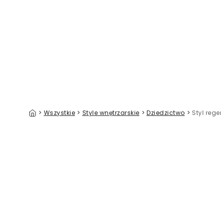
Wavelines
139 zł/m²
>
Wszystkie
>
Style wnętrzarskie
>
Dziedzictwo
>
Styl reg