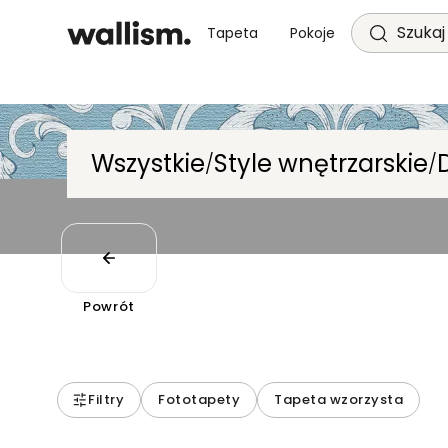
Szukaj 
Tapeta
Pokoje
Wszystkie
Style wnętrzarskie
/
/
Powrót
Filtry
Fototapety
Tapeta wzorzysta