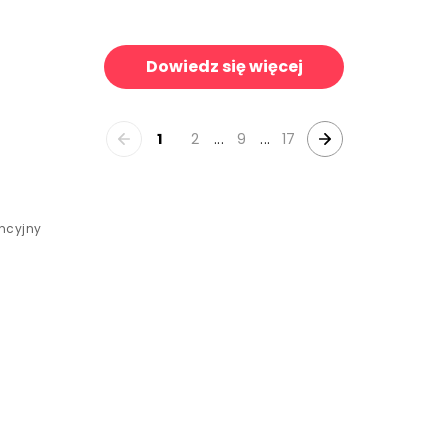
Faux Wall Panel Moulding, Pine
Rustic on Rustic
139 zł/m²
139 zł/m²
Dowiedz się więcej
1
2
...
9
...
17
encyjny