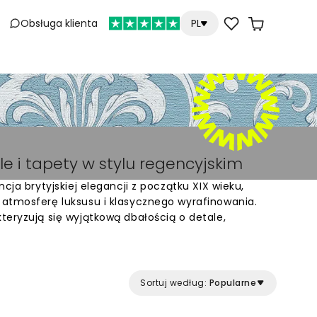
Obsługa klienta
PL
e i tapety w stylu regencyjskim
cja brytyjskiej elegancji z początku XIX wieku,
atmosferę luksusu i klasycznego wyrafinowania.
teryzują się wyjątkową dbałością o detale,
inspirowaną antykiem. To estetyka, która czerpie
j harmonii pozostaje aktualna również w
 Tapety w stylu regencyjnym często prezentują
inne czy kunsztowne arabeski, które tworzą
Sortuj według:
Popularne
entacyjne tło dla domowego życia.