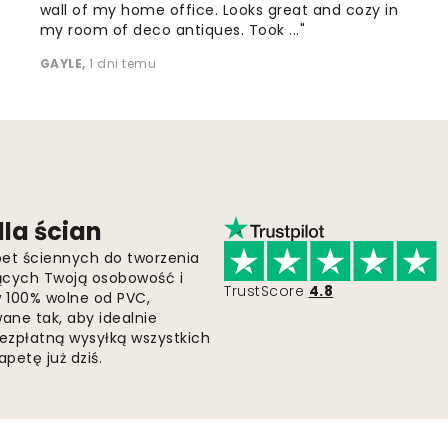
wall of my home office. Looks great and cozy in
my room of deco antiques. Took ..."
GAYLE
,
1 dni temu
la ścian
pet ściennych do tworzenia
jących Twoją osobowość i
TrustScore
4.8
 w 100% wolne od PVC,
ne tak, aby idealnie
bezpłatną wysyłką wszystkich
petę już dziś.