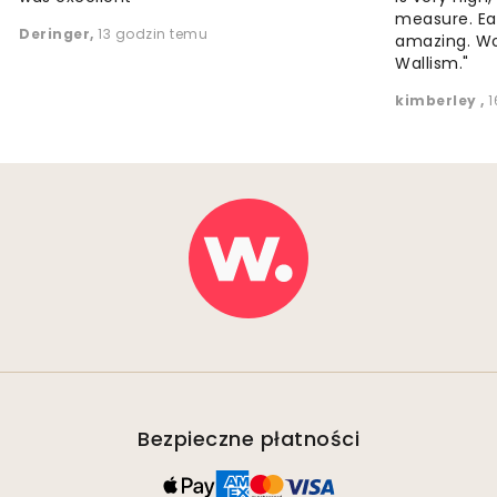
measure. Eas
Deringer
,
13 godzin temu
amazing. W
Wallism."
kimberley
,
1
Bezpieczne płatności