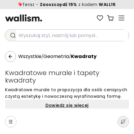
Teraz -
Zaoszczędź 15%
z kodem
WALL15
Wyszukaj styl, nastrój lub pomysł...
Wszystkie
Geometria
Kwadraty
/
/
Kwadratowe murale i tapety
kwadraty
Kwadratowe murale to propozycja dla osób ceniących
czystą estetykę i nowoczesną wyrafinowaną formę.
Geometryczne wzory oparte na kwadratach
Dowiedz się więcej
wprowadzają do wnętrza poczucie ładu i
architektonicznej precyzji, tworząc harmonijne tło dla
codziennego życia. Dzięki powtarzalnym rytmom i
strukturalnym układom, tapety te potrafią optycznie