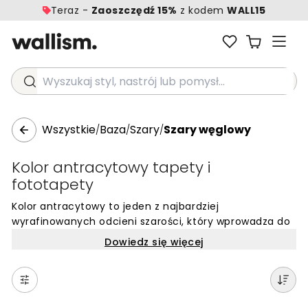
Teraz -
Zaoszczędź 15%
z kodem
WALL15
Wyszukaj styl, nastrój lub pomysł...
Wszystkie
Baza
Szary
Szary węglowy
/
/
/
Kolor antracytowy tapety i
fototapety
Kolor antracytowy to jeden z najbardziej
wyrafinowanych odcieni szarości, który wprowadza do
wnętrz głębię i nowoczesny sznyt. Jest ciemniejszy niż
Dowiedz się więcej
klasyczny grafit, ale łagodniejszy niż czysta czerń,
dzięki czemu stanowi doskonały balans między
wyrazistym charakterem a przytulnością. Antracytowe
tapety i murale w tym odcieniu tworzą szlachetne tło,