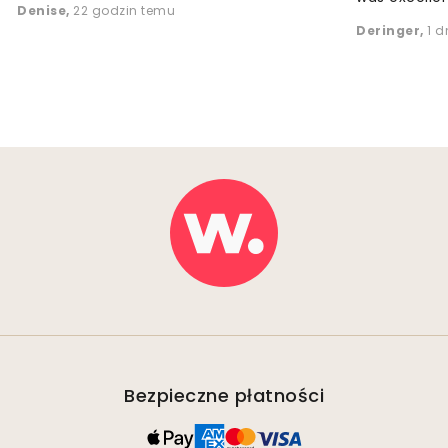
Denise
,
22 godzin temu
Deringer
,
1 d
Bezpieczne płatności