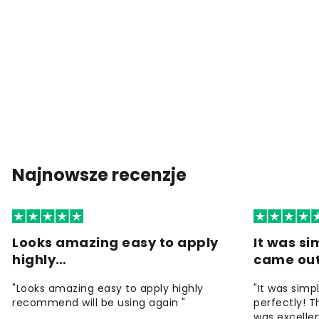
Najnowsze recenzje
Looks amazing easy to apply
It was si
highly…
came ou
"Looks amazing easy to apply highly
"It was simp
recommend will be using again "
perfectly! T
was excellen