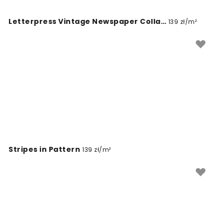
wielkości i oświetlenia konkretnego pokoju. Wybierając
to rozwiązanie, zyskujesz pewność, że wybrany odcień
Letterpress Vintage Newspaper Collage, Black
139 zł/m²
antracytu stanie się integralną i harmonijną częścią
Twojej ściany.
Stripes in Pattern
139 zł/m²