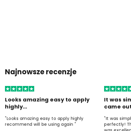
Najnowsze recenzje
Looks amazing easy to apply
It was si
highly…
came ou
"Looks amazing easy to apply highly
"It was simp
recommend will be using again "
perfectly! T
was excellen