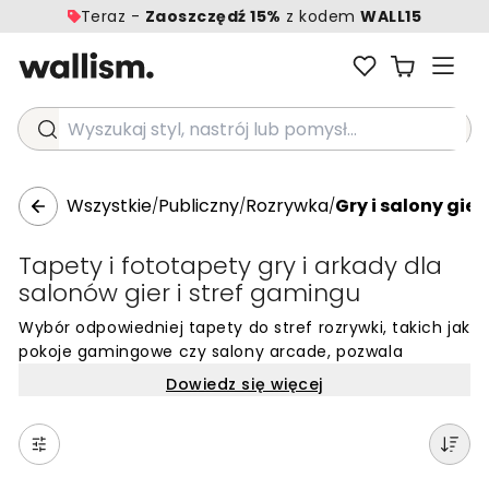
Teraz -
Zaoszczędź 15%
z kodem
WALL15
Wyszukaj styl, nastrój lub pomysł...
Wszystkie
Publiczny
Rozrywka
Gry i salony gier
/
/
/
Tapety i fototapety gry i arkady dla
salonów gier i stref gamingu
Wybór odpowiedniej tapety do stref rozrywki, takich jak
pokoje gamingowe czy salony arcade, pozwala
stworzyć przestrzeń, która tętni energią i sprzyja
Dowiedz się więcej
immersji. W miejscach dedykowanych e-sportowi oraz
w profesjonalnych centrach gier, ściany odgrywają
kluczową rolę w budowaniu klimatu. Odpowiednio
dobrane wzory mogą podkreślić nowoczesny charakter