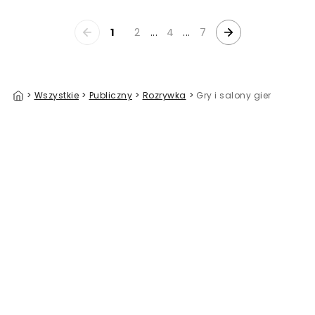
1
2
...
4
...
7
>
Wszystkie
>
Publiczny
>
Rozrywka
>
Gry i salony gier