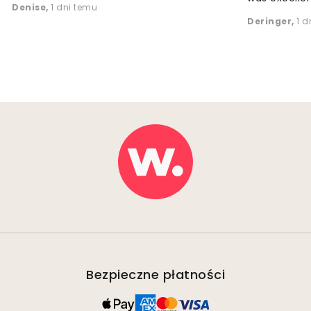
Denise
,
1 dni temu
Deringer
,
1 d
Bezpieczne płatności