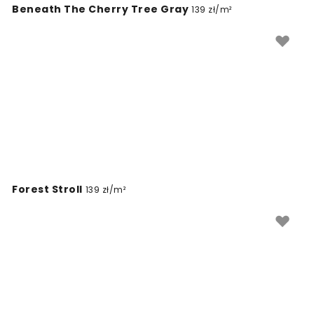
Beneath The Cherry Tree Gray
łatwością znajdziesz rozwiązanie, które odmieni Twoje
139 zł/m²
wnętrze i podkreśli jego indywidualny styl.
Forest Stroll
139 zł/m²