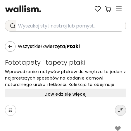
Wyszukaj styl, nastrój lub pomysł...
Wszystkie
Zwierzęta
Ptaki
/
/
Fototapety i tapety ptaki
Wprowadzenie motywów ptaków do wnętrza to jeden z
najprostszych sposobów na dodanie domowi
naturalnego uroku i lekkości. Kolekcja ta obejmuje
szeroki wachlarz wzorów, od precyzyjnych ilustracji
Dowiedz się więcej
przypominających ryciny z dawnych atlasów
przyrodniczych, po artystyczne, malarskie
przedstawienia egzotycznych papug, żurawi czy
łabędzi. Takie dekoracje ścienne pozwalają na
stworzenie bliskiej więzi z naturą, oferując zarówno
subtelne kompozycje z drobnymi sylwetkami ptaków,