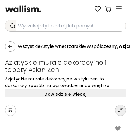
Wyszukaj styl, nastrój lub pomysł...
Wszystkie
Style wnętrzarskie
Współczesny
Azja
/
/
/
Azjatyckie murale dekoracyjne i
tapety Asian Zen
Azjatyckie murale dekoracyjne w stylu zen to
doskonały sposób na wprowadzenie do wnętrza
atmosfery spokoju i wizualnej równowagi. Ta estetyka,
Dowiedz się więcej
czerpiąca z japońskiego minimalizmu i chińskiej
tradycji, opiera się na prostocie, naturalnych
motywach oraz stonowanej palecie barw. Azjatycki
zen tapety wykorzystuje, aby stworzyć przestrzeń
sprzyjającą wyciszeniu, w której dominują delikatne
wzory bambusa, subtelne kwiaty wiśni czy eteryczne