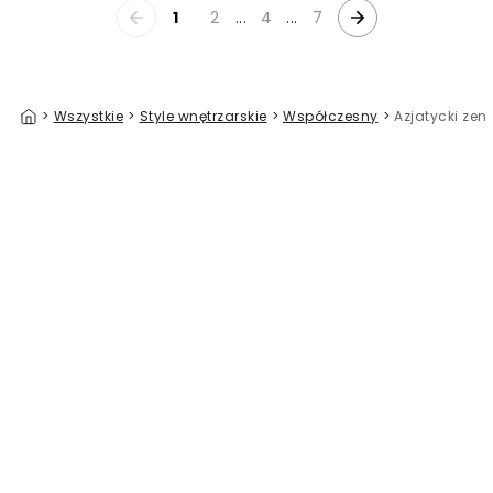
1
2
...
4
...
7
>
Wszystkie
>
Style wnętrzarskie
>
Współczesny
>
Azjatycki zen