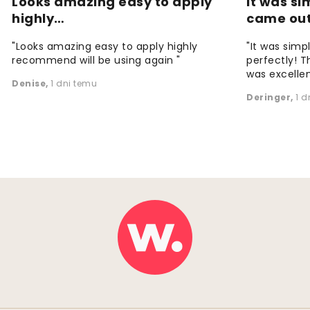
Looks amazing easy to apply
It was si
highly…
came ou
"Looks amazing easy to apply highly
"It was simp
recommend will be using again "
perfectly! T
was excellen
Denise
,
1 dni temu
Deringer
,
1 d