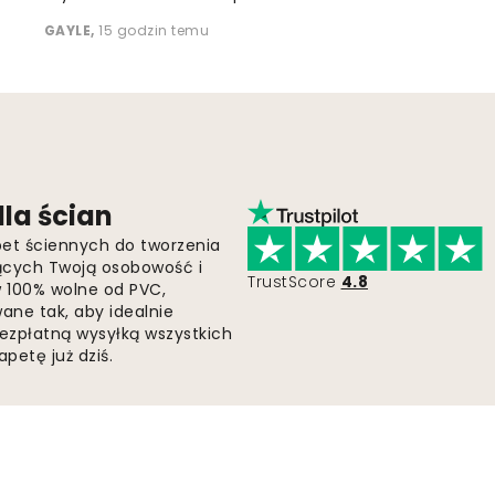
GAYLE
,
15 godzin temu
la ścian
pet ściennych do tworzenia
jących Twoją osobowość i
TrustScore
4.8
 w 100% wolne od PVC,
ne tak, aby idealnie
bezpłatną wysyłką wszystkich
petę już dziś.