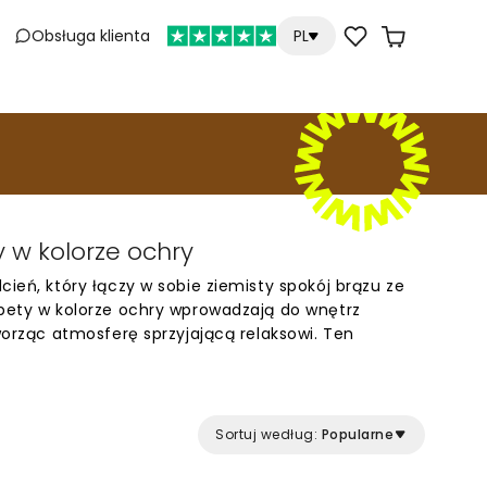
Obsługa klienta
PL
y w kolorze ochry
cień, który łączy w sobie ziemisty spokój brązu ze
apety w kolorze ochry wprowadzają do wnętrz
tworząc atmosferę sprzyjającą relaksowi. Ten
dcień jest doskonałym wyborem dla osób, które
charakteru, zachowując jednocześnie przytulny i
Sortuj według:
Popularne
ochry świetnie sprawdzają się w salonach,
 gdzie mogą pełnić rolę ściany akcentowej. Kolor