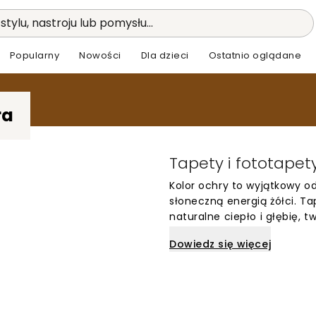
stylu, nastroju lub pomysłu...
Popularny
Nowości
Dla dzieci
Ostatnio oglądane
ra
Tapety i fototapet
Kolor ochry to wyjątkowy od
słoneczną energią żółci. T
naturalne ciepło i głębię, 
bogaty, złocisto-brązowy o
Dowiedz się więcej
chcą dodać pomieszczeniu 
wyrafinowany klimat.
Tapety muralowe w kolorze 
sypialniach czy jadalniach,