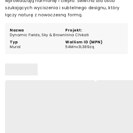
wprowadzają harmonię i ciepło. Świetna dla osób
szukających wyciszenia i subtelnego designu, który
łączy naturę z nowoczesną formą.
Nazwa
Projekt:
Dynamic Fields, Sky & Brown
Irina Chikati
Typ
Wallism ID (MPN)
Mural
5AMnv3L389zq