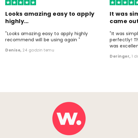
Looks amazing easy to apply
It was si
highly…
came ou
"Looks amazing easy to apply highly
"It was simp
recommend will be using again "
perfectly! T
was excellen
Denise
,
24 godzin temu
Deringer
,
1 d