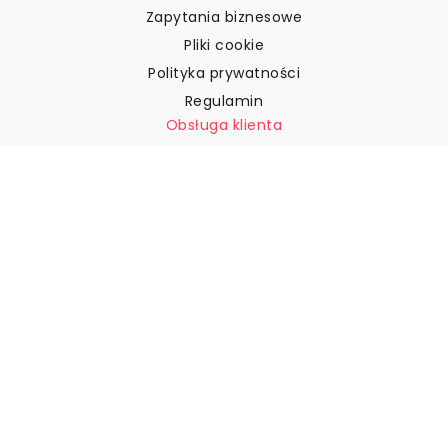
Zapytania biznesowe
Pliki cookie
Polityka prywatności
Regulamin
Obsługa klienta
Skontaktuj się z nami
Zwroty i reklamacje
Wysyłka
Jak zmierzyć ścianę?
Jak powiesić tapetę?
Jak zainstalować tapetę typu
„Peel & Stick”
FAQ
Artykuły z tapetami
Wybierz swoją lokalizację