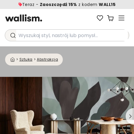
Teraz -
Zaoszczędź 15%
z kodem
WALL15
Wyszukaj styl, nastrój lub pomysł...
>
Sztuka
>
Abstrakcja