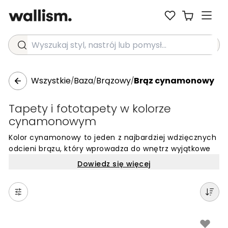
Wyszukaj styl, nastrój lub pomysł...
Wszystkie
Baza
Brązowy
Brąz cynamonowy
/
/
/
Tapety i fototapety w kolorze
cynamonowym
Kolor cynamonowy to jeden z najbardziej wdzięcznych
odcieni brązu, który wprowadza do wnętrz wyjątkowe
ciepło i szczyptę korzennej elegancji. Tapety w kolorze
Dowiedz się więcej
cynamonowym charakteryzują się głębią i subtelnymi,
rdzawymi podtonami, które natychmiast sprawiają, że
pomieszczenie staje się bardziej przytulne. To idealny
wybór dla osób szukających barw inspirowanych
naturą, które jednocześnie niosą ze sobą pewną dozę
wyrafinowania i spokoju.