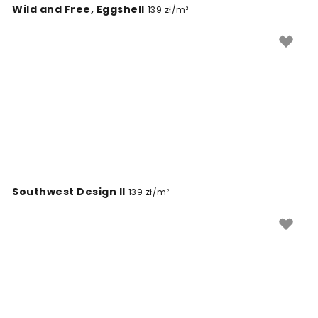
Wild and Free, Eggshell
139 zł/m²
wymiar, co pozwala idealnie dopasować ten ciepły,
ziemisty kolor do Twojej unikalnej przestrzeni.
Southwest Design II
139 zł/m²