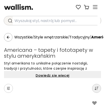
Wyszukaj styl, nastrój lub pomysł...
Wszystkie
Style wnętrzarskie
Tradycyjny
Ameri
/
/
/
Americana – tapety i fototapety w
stylu amerykańskim
Styl amerikana to unikalne połączenie nostalgii,
tradycji i przytulności, które czerpie inspirację z
klasycznej amerykańskiej estetyki. Tapety w tym
Dowiedz się więcej
nurcie często wykorzystują motywy rustykalne,
vintage’owe grafiki oraz patriotyczne symbole, takie
jak gwiazdy i pasy, utrzymane w stonowanej palecie
barw. Czerwienie, biele i głębokie odcienie granatu,
często w wersji postarzanej lub z efektem patyny,
tworzą wnętrza pełne autentycznego charakteru i