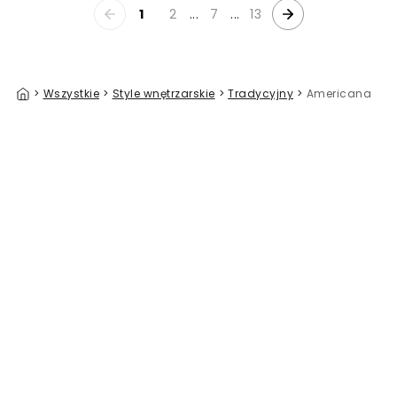
1
2
...
7
...
13
>
Wszystkie
>
Style wnętrzarskie
>
Tradycyjny
>
Americana