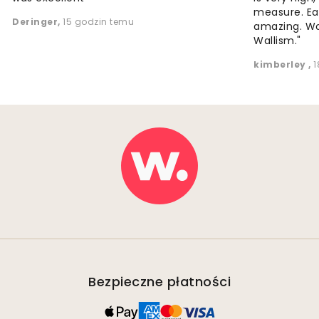
measure. Eas
Deringer
,
15 godzin temu
amazing. W
Wallism."
kimberley
,
1
Bezpieczne płatności