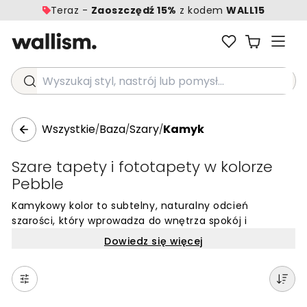
Teraz -
Zaoszczędź 15%
z kodem
WALL15
Wyszukaj styl, nastrój lub pomysł...
Wszystkie
Baza
Szary
Kamyk
/
/
/
Szare tapety i fototapety w kolorze
Pebble
Kamykowy kolor to subtelny, naturalny odcień
szarości, który wprowadza do wnętrza spokój i
harmonię. Jest to barwa niezwykle wszechstronna,
Dowiedz się więcej
łącząca w sobie miękkość i delikatną głębię, co czyni
ją idealną bazą dla nowoczesnych aranżacji. Tapety w
kolorze kamykowym stanowią doskonałą alternatywę
dla klasycznej bieli czy chłodnych, stalowych szarości,