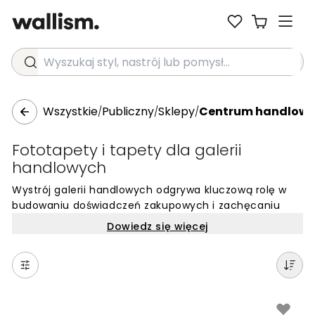
Wyszukaj styl, nastrój lub pomysł...
Wszystkie
Publiczny
Sklepy
Centrum handlow
/
/
/
Fototapety i tapety dla galerii
handlowych
Wystrój galerii handlowych odgrywa kluczową rolę w
budowaniu doświadczeń zakupowych i zachęcaniu
klientów do dłuższego pobytu w obiekcie. Odpowiednio
Dowiedz się więcej
dobrane tapety i fototapety pozwalają wydzielić
poszczególne strefy, nadając im unikalny charakter,
który zapada w pamięć. W tak dużych i otwartych
przestrzeniach ścienne dekoracje mogą służyć jako tło
dla stref wypoczynku, punktów informacyjnych czy
korytarzy prowadzących do salonów sprzedaży,