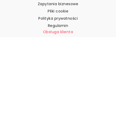
Zapytania biznesowe
Pliki cookie
Polityka prywatności
Regulamin
Obsługa klienta
Skontaktuj się z nami
Zwroty i reklamacje
Wysyłka
Jak zmierzyć ścianę?
Jak powiesić tapetę?
Jak zainstalować tapetę typu
„Peel & Stick”
FAQ
Artykuły z tapetami
Wybierz swoją lokalizację