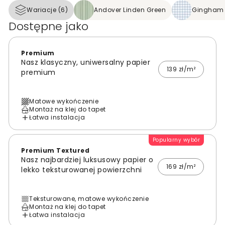
Wariacje (6)
Andover Linden Green
Gingham 
Dostępne jako
Premium
Nasz klasyczny, uniwersalny papier
139 zł/m²
premium
Matowe wykończenie
Montaż na klej do tapet
Łatwa instalacja
Popularny wybór
Premium Textured
Nasz najbardziej luksusowy papier o
169 zł/m²
lekko teksturowanej powierzchni
Teksturowane, matowe wykończenie
Montaż na klej do tapet
Łatwa instalacja