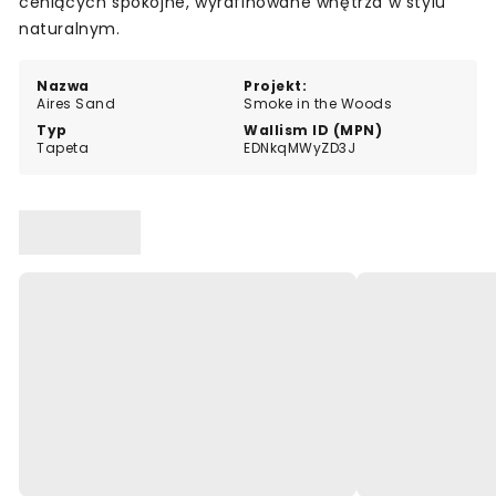
ceniących spokojne, wyrafinowane wnętrza w stylu
naturalnym.
Nazwa
Projekt:
Aires Sand
Smoke in the Woods
Typ
Wallism ID (MPN)
Tapeta
EDNkqMWyZD3J