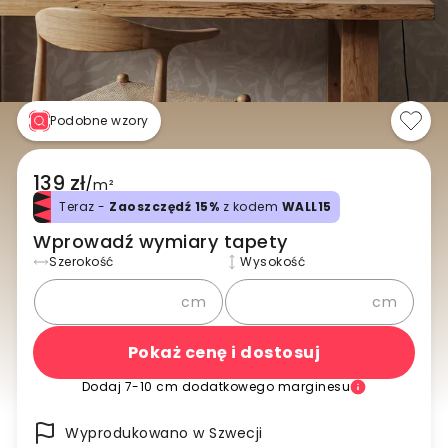
Podobne wzory
139 zł
/
m²
Teraz -
Zaoszczędź 15%
z kodem
WALL15
Wprowadź wymiary tapety
Szerokość
Wysokość
cm
cm
Pokaż cenę i dostosuj
Dodaj 7-10 cm dodatkowego marginesu
Wyprodukowano w Szwecji