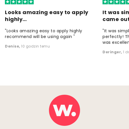
Looks amazing easy to apply
It was si
highly…
came ou
"Looks amazing easy to apply highly
"It was simp
recommend will be using again "
perfectly! T
was excellen
Denise
,
10 godzin temu
Deringer
,
1 d