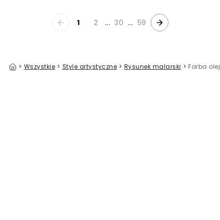
1
2
...
30
...
59
>
Wszystkie
>
Style artystyczne
>
Rysunek malarski
>
Farba ole