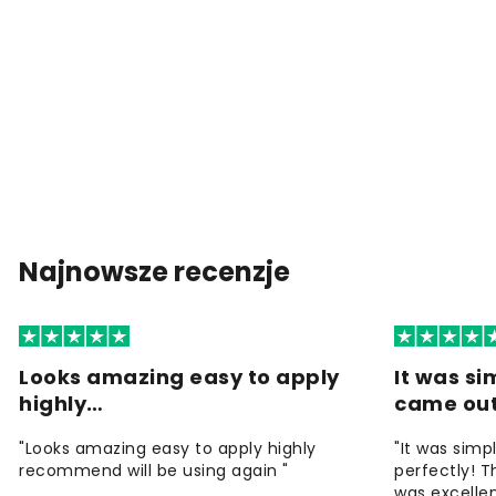
Najnowsze recenzje
Looks amazing easy to apply
It was si
highly…
came ou
"Looks amazing easy to apply highly
"It was simp
recommend will be using again "
perfectly! T
was excellen