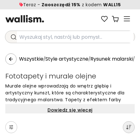
Teraz -
Zaoszczędź 15%
z kodem
WALL15
Wyszukaj styl, nastrój lub pomysł...
Wszystkie
Style artystyczne
Rysunek malarski
F
/
/
/
Fototapety i murale olejne
Murale olejne wprowadzają do wnętrz głębię i
artystyczny kunszt, które są charakterystyczne dla
tradycyjnego malarstwa. Tapety z efektem farby
olejnej wyróżniają się bogatą teksturą i wyraźnymi
Dowiedz się więcej
pociągnięciami pędzla, co nadaje ścianom niemal
trójwymiarowy charakter. Dzięki intensywnym kolorom
i subtelnym przejściom tonalnym, takie dekoracje
ścienne stają się centralnym punktem pomieszczenia,