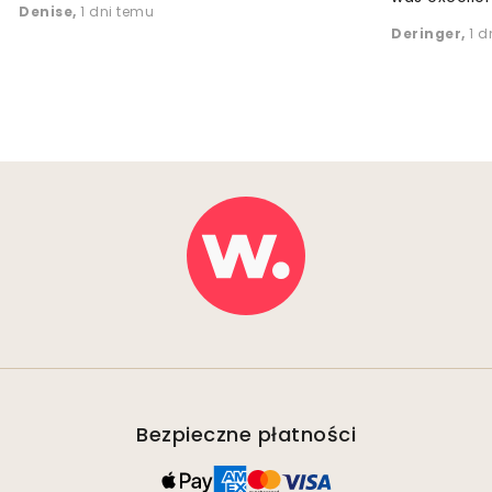
Denise
,
1 dni temu
Deringer
,
1 d
Bezpieczne płatności