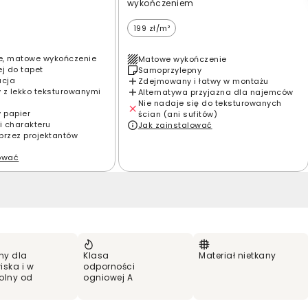
wykończeniem
199 zł/m²
e, matowe wykończenie
Matowe wykończenie
ej do tapet
Samoprzylepny
acja
Zdejmowany i łatwy w montażu
 z lekko teksturowanymi
Alternatywa przyjazna dla najemców
Nie nadaje się do teksturowanych
y papier
ścian (ani sufitów)
i charakteru
Jak zainstalować
przez projektantów
lować
ny dla
Klasa
Materiał nietkany
iska i w
odporności
olny od
ogniowej A