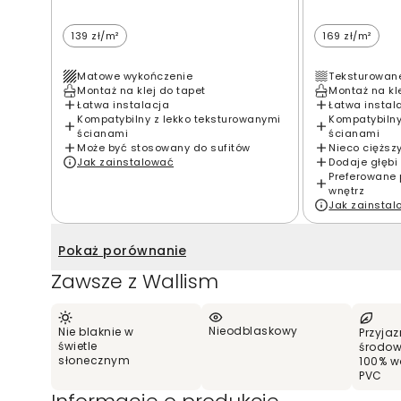
139 zł/m²
169 zł/m²
Matowe wykończenie
Teksturowan
Montaż na klej do tapet
Montaż na kl
Łatwa instalacja
Łatwa instal
Kompatybilny z lekko teksturowanymi
Kompatybilny
ścianami
ścianami
Może być stosowany do sufitów
Nieco cięższ
Jak zainstalować
Dodaje głębi 
Preferowane 
wnętrz
Jak zainsta
Pokaż porównanie
Zawsze z Wallism
Nieodblaskowy
Nie blaknie w
Przyjaz
świetle
środow
słonecznym
100% w
PVC