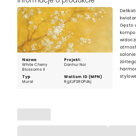
Informacje o produkcie
Delika
kwiatam
Gęsto u
kompozy
widocz
atmosf
salonie
Nazwa
Projekt:
żółteg
White Cherry
Danhui Nai
harmon
Blossoms II
stylow
Typ
Wallism ID (MPN)
Mural
RgXzP3ROPdkj