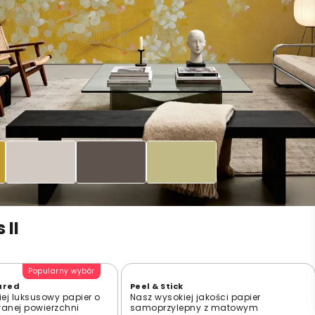
 II
Popularny wybór
ured
Peel & Stick
ej luksusowy papier o
Nasz wysokiej jakości papier
wanej powierzchni
samoprzylepny z matowym