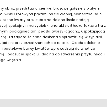
tny obraz przedstawia cienkie, brązowe gałęzie z białymi
i wiśni i różowymi pąkami na tle ciepłej, słonecznej żółci.
łożone kwiaty oraz subtelne zielone liście nadają
cji spokojny i marzycielski charakter. Gładka faktura tła z
nymi pociągnięciami pędzla tworzy łagodną, uspokajającą
erę. Ta tapeta ścienna doskonale sprawdzi się w sypialni,
, jadalni oraz przestrzeniach do relaksu. Ciepłe odcienie
o i pastelowe barwy kwiatów wprowadzają do wnętrza
ię i poczucie spokoju. Idealna do stworzenia przytulnego i
ego wnętrza.