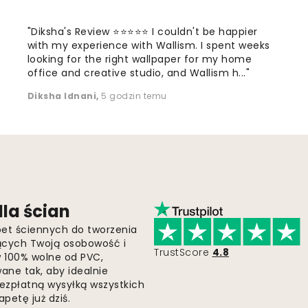
"Diksha's Review ⭐⭐⭐⭐⭐ I couldn't be happier
with my experience with Wallism. I spent weeks
looking for the right wallpaper for my home
office and creative studio, and Wallism h..."
Diksha Idnani
,
5 godzin temu
la ścian
pet ściennych do tworzenia
jących Twoją osobowość i
TrustScore
4.8
 w 100% wolne od PVC,
ne tak, aby idealnie
bezpłatną wysyłką wszystkich
petę już dziś.