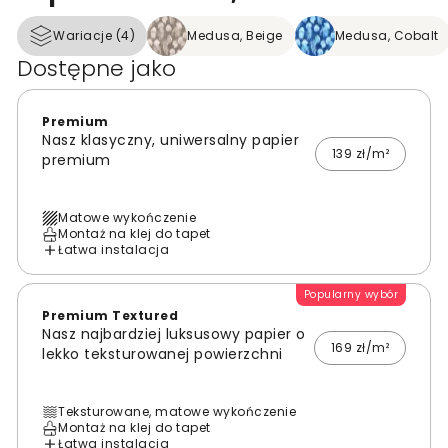
Wariacje (4)
Medusa, Beige
Medusa, Cobalt
Dostępne jako
Premium
Nasz klasyczny, uniwersalny papier
139 zł/m²
premium
Matowe wykończenie
Montaż na klej do tapet
Łatwa instalacja
Popularny wybór
Premium Textured
Nasz najbardziej luksusowy papier o
169 zł/m²
lekko teksturowanej powierzchni
Teksturowane, matowe wykończenie
Montaż na klej do tapet
Łatwa instalacja