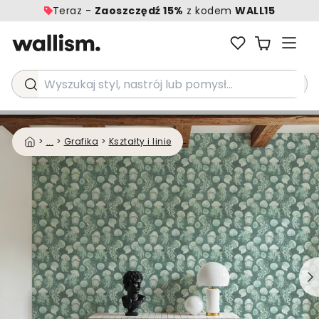
Teraz -
Zaoszczędź 15%
z kodem
WALL15
Wyszukaj styl, nastrój lub pomysł...
>
...
>
Grafika
>
Kształty i linie