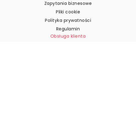
Zapytania biznesowe
Pliki cookie
Polityka prywatności
Regulamin
Obsługa klienta
Skontaktuj się z nami
Zwroty i reklamacje
Wysyłka
Jak zmierzyć ścianę?
Jak powiesić tapetę?
Jak zainstalować tapetę typu
„Peel & Stick”
FAQ
Artykuły z tapetami
Wybierz swoją lokalizację