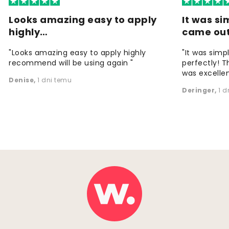
Looks amazing easy to apply
It was si
highly…
came ou
"Looks amazing easy to apply highly
"It was simp
recommend will be using again "
perfectly! T
was excellen
Denise
,
1 dni temu
Deringer
,
1 d