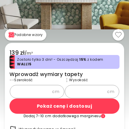
Podobne wzory
139 zł
/
m²
Zostało tylko 3 dni! - Oszczędzaj
15%
z kodem
WALL15
Wprowadź wymiary tapety
Szerokość
Wysokość
cm
cm
Pokaż cenę i dostosuj
Dodaj 7-10 cm dodatkowego marginesu