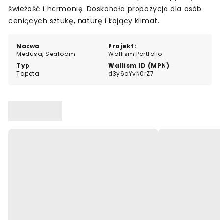
świeżość i harmonię. Doskonała propozycja dla osób
ceniących sztukę, naturę i kojący klimat.
Nazwa
Projekt:
Medusa, Seafoam
Wallism Portfolio
Typ
Wallism ID (MPN)
Tapeta
d3y6oYvN0rZ7