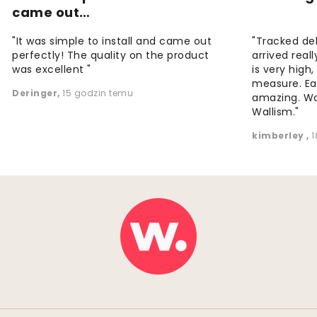
came out…
"It was simple to install and came out
"Tracked de
perfectly! The quality on the product
arrived reall
was excellent "
is very high
measure. Eas
Deringer
,
15 godzin temu
amazing. W
Wallism."
kimberley
,
1