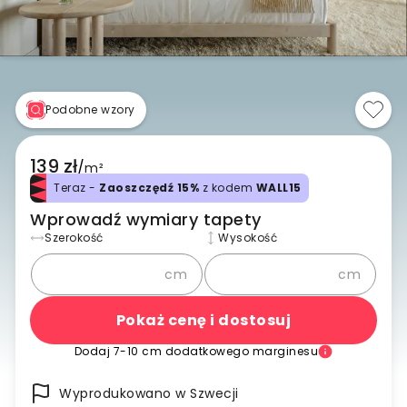
Podobne wzory
139 zł
/
m²
Teraz -
Zaoszczędź 15%
z kodem
WALL15
Wprowadź wymiary tapety
Szerokość
Wysokość
cm
cm
Pokaż cenę i dostosuj
Dodaj 7-10 cm dodatkowego marginesu
Wyprodukowano w Szwecji