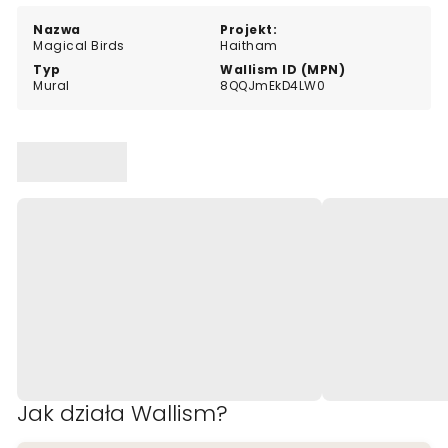
Dominują barwy zieleni, szczególnie szmaragdowe, z
nutami ciepłych tonów.
Nazwa
Projekt:
Magical Birds
Haitham
Typ
Wallism ID (MPN)
Mural
8QQJmEkD4LW0
Jak działa Wallism?