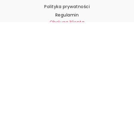
Polityka prywatności
Regulamin
Obsługa klienta
Skontaktuj się z nami
Zwroty i reklamacje
Wysyłka
Jak zmierzyć ścianę?
Jak powiesić tapetę?
Jak zainstalować tapetę typu
„Peel & Stick”
FAQ
Artykuły z tapetami
Wybierz swoją lokalizację
Zarządzanie ustawieniami plików cookie