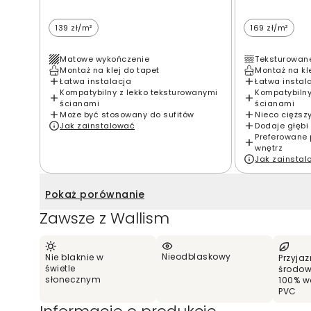
139 zł/m²
169 zł/m²
Matowe wykończenie
Teksturowan
Montaż na klej do tapet
Montaż na kl
Łatwa instalacja
Łatwa instal
Kompatybilny z lekko teksturowanymi
Kompatybilny
ścianami
ścianami
Może być stosowany do sufitów
Nieco cięższ
Jak zainstalować
Dodaje głębi 
Preferowane 
wnętrz
Jak zainsta
Pokaż porównanie
Zawsze z Wallism
Nieodblaskowy
Nie blaknie w
Przyjaz
świetle
środow
słonecznym
100% w
PVC