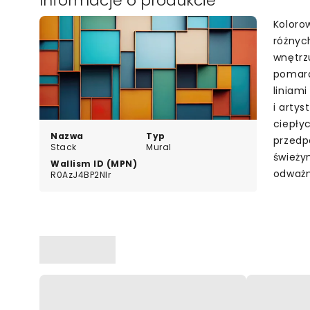
Informacje o produkcie
Koloro
różnyc
wnętrzu
pomara
liniam
i artys
ciepły
Nazwa
Typ
przedp
Stack
Mural
świeży
Wallism ID (MPN)
odważn
R0AzJ4BP2Nlr