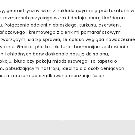
wy, geometryczny wzór z nakładającymi się prostokątami w
h rozmiarach przyciąga wzrok i dodaje energii każdemu
. Połączenie odcieni niebieskiego, turkusu, czerwieni,
ńczowego i kremowego z cienkimi pomarańczowymi
i tworzącymi siatkę sprawia, że całość wygląda nowocześni
tycznie. Gładka, płaska tekstura i harmonijne zestawienie
ch i chłodnych barw doskonale pasują do salonu,
okoju, biura czy pokoju młodzieżowego. To tapeta o
m, pobudzającym nastroju, idealna dla osób ceniących
e, a zarazem uporządkowane aranżacje ścian.