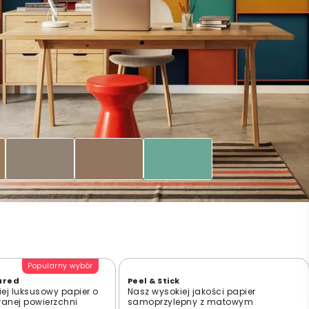
Popularny wybór
ured
Peel & Stick
ej luksusowy papier o
Nasz wysokiej jakości papier
wanej powierzchni
samoprzylepny z matowym