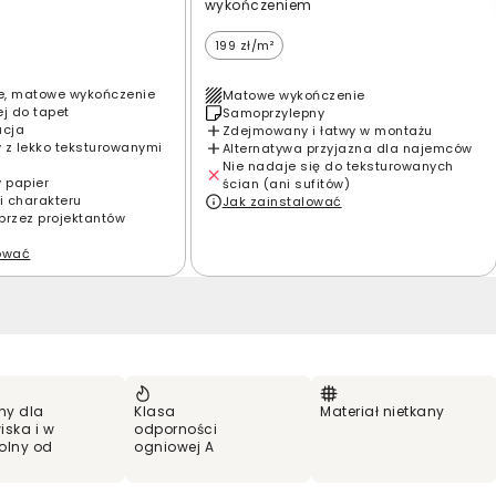
wykończeniem
199 zł/m²
e, matowe wykończenie
Matowe wykończenie
ej do tapet
Samoprzylepny
acja
Zdejmowany i łatwy w montażu
 z lekko teksturowanymi
Alternatywa przyjazna dla najemców
Nie nadaje się do teksturowanych
y papier
ścian (ani sufitów)
i charakteru
Jak zainstalować
przez projektantów
lować
ny dla
Klasa
Materiał nietkany
iska i w
odporności
olny od
ogniowej A