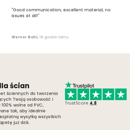
"Good communication, excellent material, no
issues at all!"
Werner Bahl
,
16 godzin temu
la ścian
pet ściennych do tworzenia
jących Twoją osobowość i
TrustScore
4.8
 w 100% wolne od PVC,
ne tak, aby idealnie
bezpłatną wysyłką wszystkich
petę już dziś.