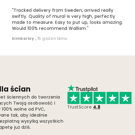
"Tracked delivery from Sweden, arrived really
swiftly. Quality of mural is very high, perfectly
made to measure. Easy to put up, looks amazing.
Would 100% recommend Wallism."
kimberley
,
15 godzin temu
la ścian
pet ściennych do tworzenia
jących Twoją osobowość i
TrustScore
4.8
 w 100% wolne od PVC,
ne tak, aby idealnie
bezpłatną wysyłką wszystkich
petę już dziś.