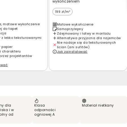
wykończeniem
199 zł/m²
e, matowe wykończenie
Matowe wykończenie
ej do tapet
Samoprzylepny
acja
Zdejmowany i łatwy w montażu
 z lekko teksturowanymi
Alternatywa przyjazna dla najemców
Nie nadaje się do teksturowanych
y papier
ścian (ani sufitów)
i charakteru
Jak zainstalować
przez projektantów
lować
ny dla
Klasa
Materiał nietkany
iska i w
odporności
olny od
ogniowej A