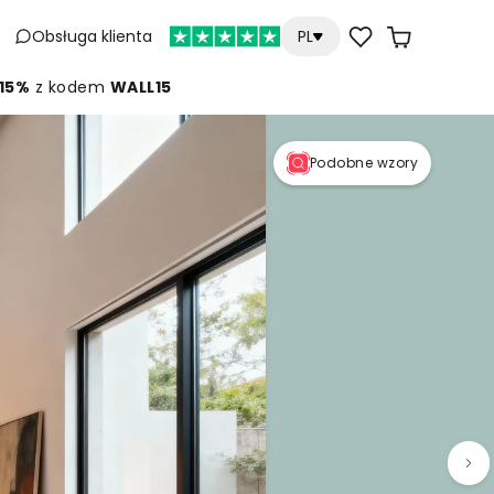
Obsługa klienta
PL
 15%
z kodem
WALL15
Podobne wzory