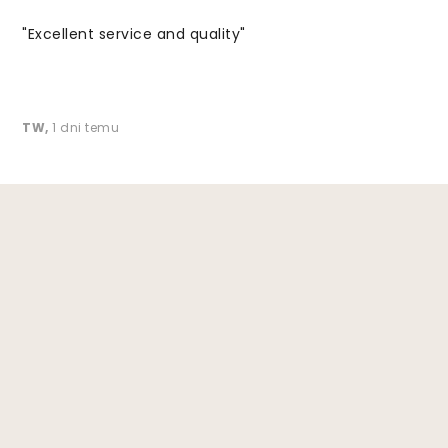
"Excellent service and quality"
TW
,
1 dni temu