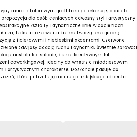
syjny mural z kolorowym graffiti na popękanej ścianie to
propozycja dla osób ceniących odważny styl i artystyczny
 Abstrakcyjne kształty i dynamiczne linie w odcieniach
ńczu, turkusu, czerwieni i kremu tworzą energiczną
ycję z fioletowymi i niebieskimi akcentami. Czerwone
i zielone zawijasy dodają ruchu i dynamiki. Świetnie sprawdz
okoju nastolatka, salonie, biurze kreatywnym lub
rzeni coworkingowej. Idealny do wnętrz o młodzieżowym,
m i artystycznym charakterze. Doskonale pasuje do
zczeń, które potrzebują mocnego, miejskiego akcentu.