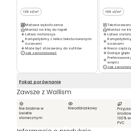
139 zł/m²
169 zł/m²
Matowe wykończenie
Teksturowan
Montaż na klej do tapet
Montaż na kl
Łatwa instalacja
Łatwa instal
Kompatybilny z lekko teksturowanymi
Kompatybilny
ścianami
ścianami
Może być stosowany do sufitów
Nieco cięższ
Jak zainstalować
Dodaje głębi 
Preferowane 
wnętrz
Jak zainsta
Pokaż porównanie
Zawsze z Wallism
Nieodblaskowy
Nie blaknie w
Przyjaz
świetle
środow
słonecznym
100% w
PVC