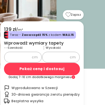
Zapisz
139 zł
/
m²
Teraz -
Zaoszczędź 15%
z kodem
WALL15
Wprowadź wymiary tapety
Szerokość
Wysokość
cm
cm
Pokaż cenę i dostosuj
Dodaj 7-10 cm dodatkowego marginesu
Wyprodukowano w Szwecji
30-dniowa gwarancja zwrotu pieniędzy
Bezpłatna wysyłka