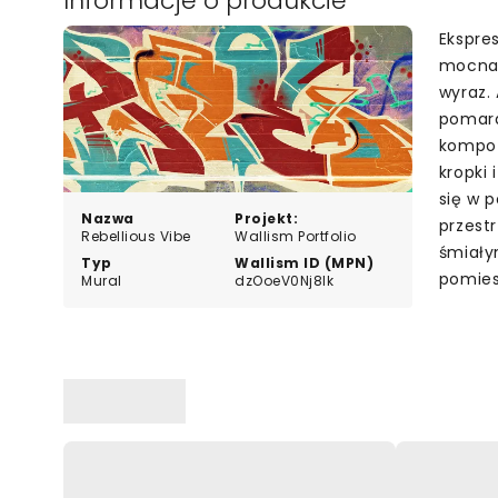
Informacje o produkcie
Ekspre
mocna 
wyraz.
pomara
kompoz
kropki 
się w p
Nazwa
Projekt:
przest
Rebellious Vibe
Wallism Portfolio
śmiały
Typ
Wallism ID (MPN)
pomies
Mural
dzOoeV0Nj8lk