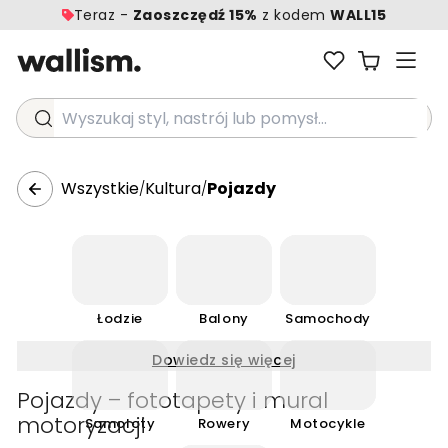
Teraz -
Zaoszczędź 15%
z kodem
WALL15
Wyszukaj styl, nastrój lub pomysł...
Wszystkie
Kultura
Pojazdy
/
/
Łodzie
Balony
Samochody
Dowiedz się więcej
Pojazdy – fototapety i mural
motoryzacji
Samoloty
Rowery
Motocykle