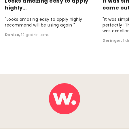
Looks amazing easy to apply
It was si
highly…
came ou
"Looks amazing easy to apply highly
"It was simp
recommend will be using again "
perfectly! T
was excellen
Denise
,
12 godzin temu
Deringer
,
1 d