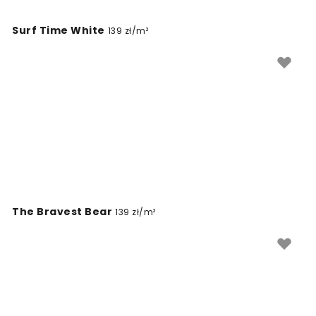
dopasowując materiał do potrzeb swojego projektu
Surf Time White
remontowego.
139 zł/m²
The Bravest Bear
139 zł/m²