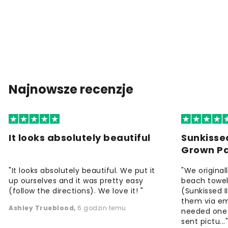
Najnowsze recenzje
It looks absolutely beautiful
Sunkisse
Grown P
"It looks absolutely beautiful. We put it
"We origina
up ourselves and it was pretty easy
beach towels
(follow the directions). We love it! "
(Sunkissed 
them via em
Ashley Trueblood
,
6 godzin temu
needed one
sent pictu...