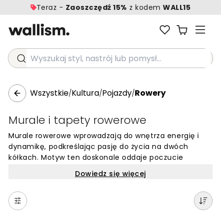
Teraz -
Zaoszczędź 15%
z kodem
WALL15
Wyszukaj styl, nastrój lub pomysł...
Wszystkie
Kultura
Pojazdy
Rowery
/
/
/
Murale i tapety rowerowe
Murale rowerowe wprowadzają do wnętrza energię i
dynamikę, podkreślając pasję do życia na dwóch
kółkach. Motyw ten doskonale oddaje poczucie
wolności, niezależnie od tego, czy przedstawia
Dowiedz się więcej
klasyczne rowery miejskie w stylu vintage, czy
nowoczesne maszyny szosowe. Rytmiczne linie ram,
geometryczne kształty kół oraz detale przerzutek i
szprych tworzą intrygujący wzór, który przyciąga wzrok