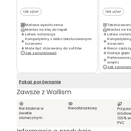
139 zł/m²
169 zł/m²
Matowe wykończenie
Teksturowan
Montaż na klej do tapet
Montaż na kl
Łatwa instalacja
Łatwa instal
Kompatybilny z lekko teksturowanymi
Kompatybilny
ścianami
ścianami
Może być stosowany do sufitów
Nieco cięższ
Jak zainstalować
Dodaje głębi 
Preferowane 
wnętrz
Jak zainsta
Pokaż porównanie
Zawsze z Wallism
Nieodblaskowy
Nie blaknie w
Przyjaz
świetle
środow
słonecznym
100% w
PVC