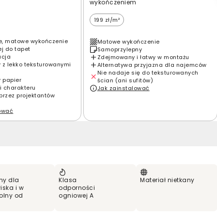
wykończeniem
199 zł/m²
e, matowe wykończenie
Matowe wykończenie
ej do tapet
Samoprzylepny
acja
Zdejmowany i łatwy w montażu
 z lekko teksturowanymi
Alternatywa przyjazna dla najemców
Nie nadaje się do teksturowanych
y papier
ścian (ani sufitów)
i charakteru
Jak zainstalować
przez projektantów
lować
ny dla
Klasa
Materiał nietkany
iska i w
odporności
olny od
ogniowej A