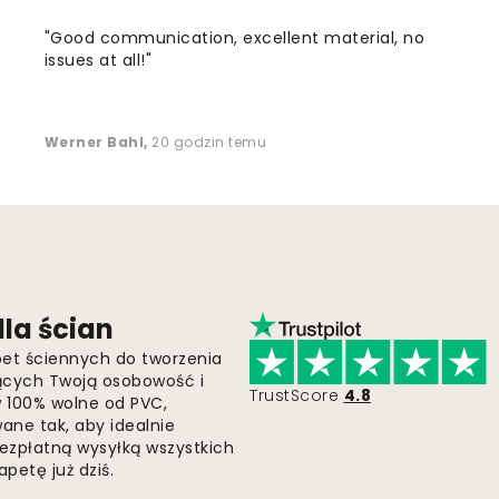
"Good communication, excellent material, no
issues at all!"
Werner Bahl
,
20 godzin temu
la ścian
pet ściennych do tworzenia
jących Twoją osobowość i
TrustScore
4.8
 w 100% wolne od PVC,
ne tak, aby idealnie
bezpłatną wysyłką wszystkich
petę już dziś.