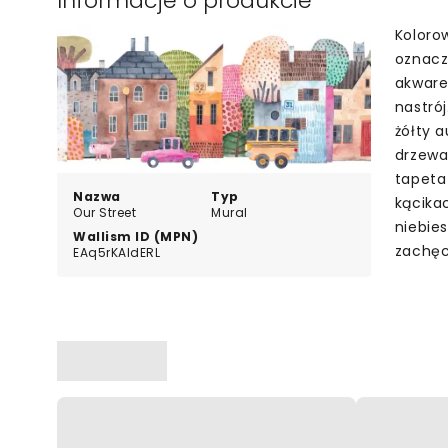
Informacje o produkcie
Koloro
oznacz
akware
nastró
żółty a
drzewa
tapeta
Nazwa
Typ
kącika
Our Street
Mural
niebie
Wallism ID (MPN)
zachęc
EAq5rKAldERL