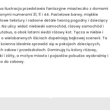
wa ilustracja przedstawia fantazyjne miasteczko z domami
onymi numerami 31, 11 i 44. Pastelowe barwy, miękkie
lowe tekstury i radosne detale tworzą pogodny i dziecięcy
j. Na ulicy widać niebieski samochód, różowy samochód i
utobus, a obok latarni siedzi różowy kot. Tęcza w niebie i
 o wielobarwnych liściach dopełniają bajkowej scenerii. Ta
 ścienna idealnie sprawdzi się w pokojach dziecięcych,
ch zabaw i przedszkolach. Dominują tu kolory różowy,
ski i żółty, a motyw miasta i pojazdów pobudza wyobraźnię i
a do zabawy.