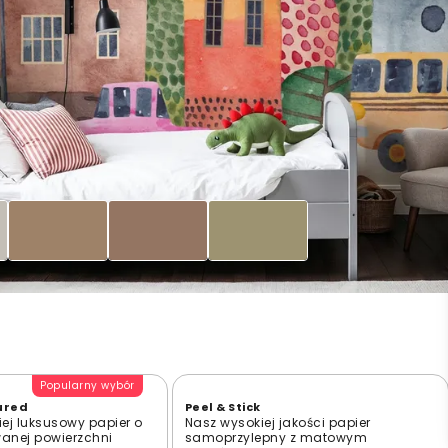
Popularny wybór
ured
Peel & Stick
ej luksusowy papier o
Nasz wysokiej jakości papier
wanej powierzchni
samoprzylepny z matowym