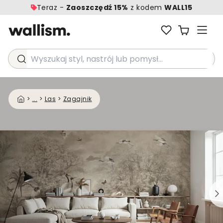
Teraz -
Zaoszczędź 15%
z kodem
WALL15
Wyszukaj styl, nastrój lub pomysł...
>
...
>
Las
>
Zagajnik