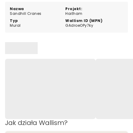
artystycznych przestrzeni.
Nazwa
Projekt:
Sandhill Cranes
Haitham
Typ
Wallism ID (MPN)
Mural
GAdroeOPy7ky
Jak działa Wallism?