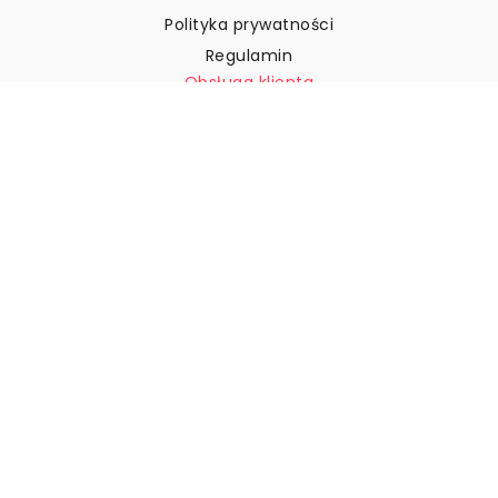
Polityka prywatności
Regulamin
Obsługa klienta
Skontaktuj się z nami
Zwroty i reklamacje
Wysyłka
Jak zmierzyć ścianę?
Jak powiesić tapetę?
Jak zainstalować tapetę typu
„Peel & Stick”
FAQ
Artykuły z tapetami
Wybierz swoją lokalizację
Zarządzanie ustawieniami plików cookie