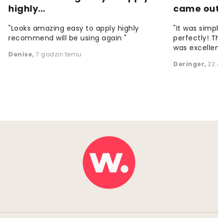
highly…
came ou
"Looks amazing easy to apply highly
"It was simp
recommend will be using again "
perfectly! T
was excellen
Denise
,
7 godzin temu
Deringer
,
22