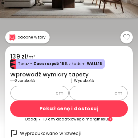
Podobne wzory
139 zł
/
m²
Teraz -
Zaoszczędź 15%
z kodem
WALL15
Wprowadź wymiary tapety
Szerokość
Wysokość
cm
cm
Pokaż cenę i dostosuj
Dodaj 7-10 cm dodatkowego marginesu
Wyprodukowano w Szwecji