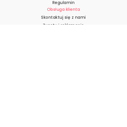
Regulamin
Obsługa klienta
Skontaktuj się z nami
Zwroty i reklamacje
Wysyłka
Jak zmierzyć ścianę?
Jak powiesić tapetę?
Jak zainstalować tapetę typu
„Peel & Stick”
FAQ
Artykuły z tapetami
Wybierz swoją lokalizację
Zarządzanie ustawieniami plików cookie
© 2026 WALLISM, Rainbow bay AB. Wszelkie prawa
zastrzeżone.
Stockholm, Sweden