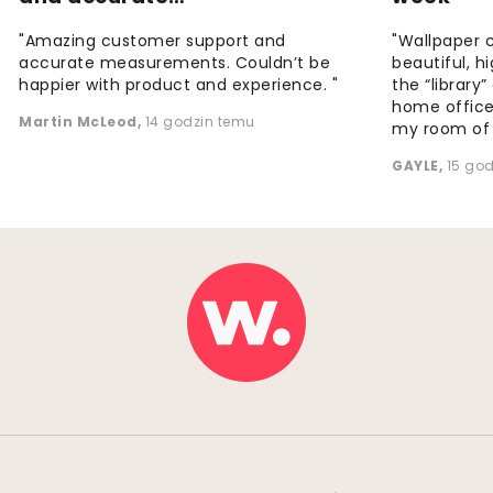
"Amazing customer support and
"Wallpaper 
accurate measurements. Couldn’t be
beautiful, h
happier with product and experience. "
the “library
home office
Martin McLeod
,
14 godzin temu
my room of d
GAYLE
,
15 go