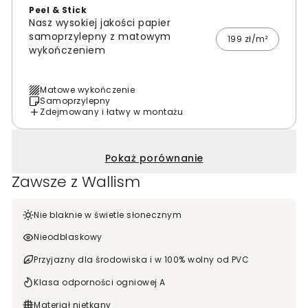
Peel & Stick
Nasz wysokiej jakości papier
samoprzylepny z matowym
199 zł/m²
wykończeniem
Matowe wykończenie
Samoprzylepny
Zdejmowany i łatwy w montażu
Pokaż porównanie
Zawsze z Wallism
Nie blaknie w świetle słonecznym
Nieodblaskowy
Przyjazny dla środowiska i w 100% wolny od PVC
Klasa odporności ogniowej A
Materiał nietkany