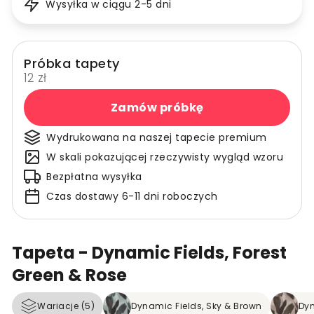
Wysyłka w ciągu 2-5 dni
Próbka tapety
12 zł
Zamów próbkę
Wydrukowana na naszej tapecie premium
W skali pokazującej rzeczywisty wygląd wzoru
Bezpłatna wysyłka
Czas dostawy 6-11 dni roboczych
Tapeta - Dynamic Fields, Forest
Green & Rose
Wariacje (5)
Dynamic Fields, Sky & Brown
Dyn