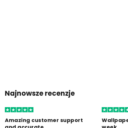
Najnowsze recenzje
Amazing customer support
Wallpape
and accurate…
week