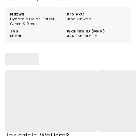
relaks.
Nazwa
Projekt:
Dynamic Fields, Forest
Irina Chikati
Green & Rose
Typ
Wallism ID (MPN)
Mural
47AG6n3XL5Gq
Jak działa Wallism?