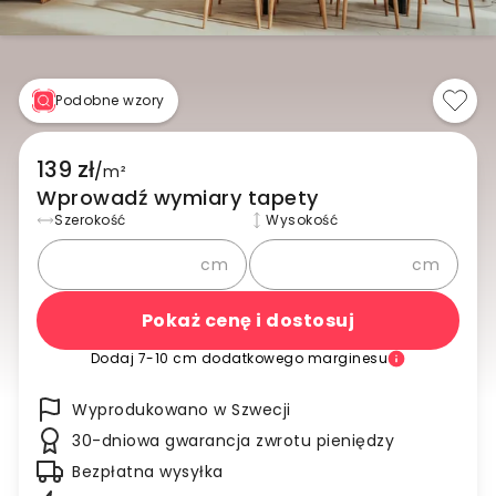
Podobne wzory
139 zł
/
m²
Wprowadź wymiary tapety
Szerokość
Wysokość
cm
cm
Pokaż cenę i dostosuj
Dodaj 7-10 cm dodatkowego marginesu
Wyprodukowano w Szwecji
30-dniowa gwarancja zwrotu pieniędzy
Bezpłatna wysyłka