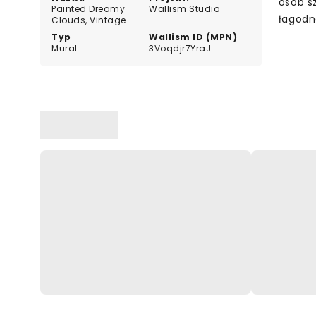
osób s
Painted Dreamy
Wallism Studio
łagodn
Clouds, Vintage
Typ
Wallism ID (MPN)
Mural
3Voqdjr7YraJ