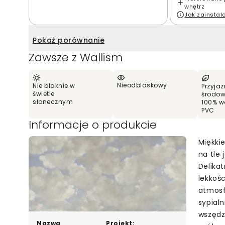
wnętrz
Jak zainsta
Pokaż porównanie
Zawsze z Wallism
Nieodblaskowy
Nie blaknie w
Przyjaz
świetle
środow
słonecznym
100% w
PVC
Informacje o produkcie
Miękki
na tle 
Delikat
lekkoś
atmosfe
sypial
wszędzi
Nazwa
Projekt: