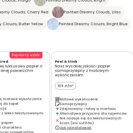
 Clouds, Indigo
Painted Dreamy Clouds, Bright
reamy Clouds, Cherry Red
Painted Dreamy Clouds, Lilac
 Clouds, Butter Yellow
Painted Dreamy Clouds, Bright Blue
Popularny wybór
ured
Peel & Stick
ej luksusowy papier o
Nasz wysokiej jakości papier
wanej powierzchni
samoprzylepny z matowym
wykończeniem
199 zł/m²
e, matowe wykończenie
Matowe wykończenie
ej do tapet
Samoprzylepny
acja
Zdejmowany i łatwy w montażu
 z lekko teksturowanymi
Alternatywa przyjazna dla najemców
Nie nadaje się do teksturowanych
y papier
ścian (ani sufitów)
i charakteru
Jak zainstalować
przez projektantów