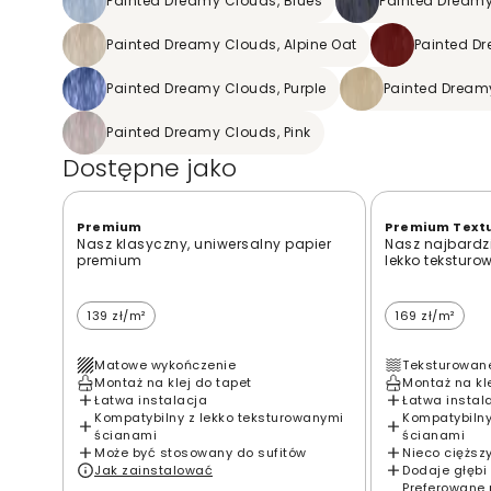
Painted Dreamy Clouds, Blues
Painted Dreamy
Painted Dreamy Clouds, Alpine Oat
Painted D
Painted Dreamy Clouds, Purple
Painted Dreamy
Painted Dreamy Clouds, Pink
Dostępne jako
Premium
Premium Text
Nasz klasyczny, uniwersalny papier
Nasz najbardzi
premium
lekko teksturo
139 zł/m²
169 zł/m²
Matowe wykończenie
Teksturowan
Montaż na klej do tapet
Montaż na kl
Łatwa instalacja
Łatwa instal
Kompatybilny z lekko teksturowanymi
Kompatybilny
ścianami
ścianami
Może być stosowany do sufitów
Nieco cięższ
Jak zainstalować
Dodaje głębi 
Preferowane 