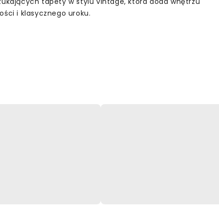
zukających tapety w stylu vintage, która doda wnętrzu
ości i klasycznego uroku.