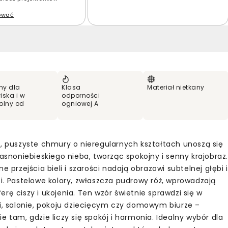
lować
ny dla
Klasa
Materiał nietkany
iska i w
odporności
olny od
ogniowej A
e, puszyste chmury o nieregularnych kształtach unoszą się
jasnoniebieskiego nieba, tworząc spokojny i senny krajobraz
ne przejścia bieli i szarości nadają obrazowi subtelnej głębi i
ci. Pastelowe kolory, zwłaszcza pudrowy róż, wprowadzają
rę ciszy i ukojenia. Ten wzór świetnie sprawdzi się w
ni, salonie, pokoju dziecięcym czy domowym biurze –
e tam, gdzie liczy się spokój i harmonia. Idealny wybór dla