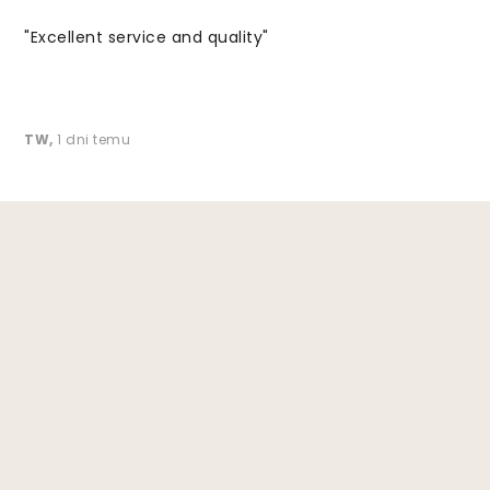
"Excellent service and quality"
TW
,
1 dni temu