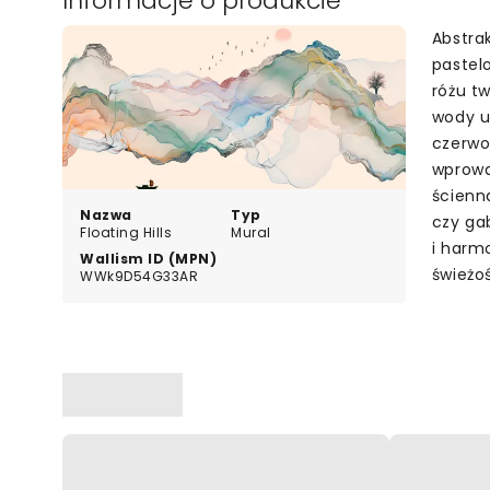
Informacje o produkcie
Abstra
pastel
różu tw
wody u
czerwo
wprowa
ścienna
Nazwa
Typ
czy ga
Floating Hills
Mural
i harm
Wallism ID (MPN)
świeżoś
WWk9D54G33AR