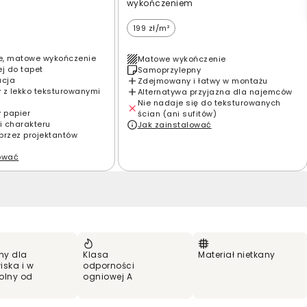
wykończeniem
199 zł/m²
e, matowe wykończenie
Matowe wykończenie
ej do tapet
Samoprzylepny
acja
Zdejmowany i łatwy w montażu
 z lekko teksturowanymi
Alternatywa przyjazna dla najemców
Nie nadaje się do teksturowanych
y papier
ścian (ani sufitów)
i charakteru
Jak zainstalować
przez projektantów
lować
ny dla
Klasa
Materiał nietkany
iska i w
odporności
olny od
ogniowej A