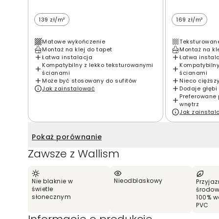
139 zł/m²
169 zł/m²
Matowe wykończenie
Teksturowan
Montaż na klej do tapet
Montaż na kl
Łatwa instalacja
Łatwa instal
Kompatybilny z lekko teksturowanymi
Kompatybilny
ścianami
ścianami
Może być stosowany do sufitów
Nieco cięższ
Jak zainstalować
Dodaje głębi 
Preferowane 
wnętrz
Jak zainsta
Pokaż porównanie
Zawsze z Wallism
Nieodblaskowy
Nie blaknie w
Przyjaz
świetle
środow
słonecznym
100% w
PVC