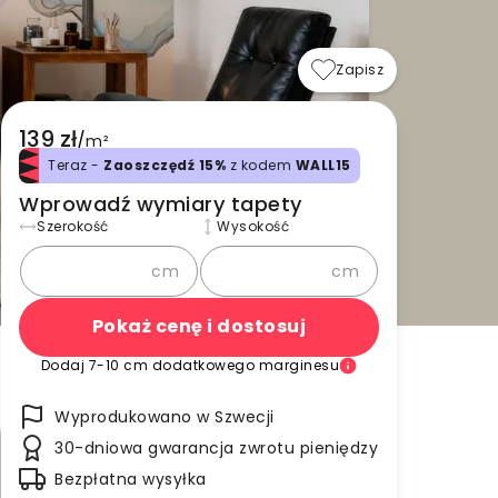
Zapisz
139 zł
/
m²
Teraz -
Zaoszczędź 15%
z kodem
WALL15
Wprowadź wymiary tapety
Szerokość
Wysokość
cm
cm
Pokaż cenę i dostosuj
Dodaj 7-10 cm dodatkowego marginesu
Wyprodukowano w Szwecji
30-dniowa gwarancja zwrotu pieniędzy
Bezpłatna wysyłka