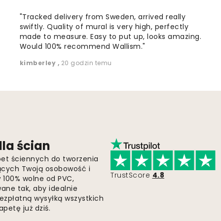
"Tracked delivery from Sweden, arrived really
swiftly. Quality of mural is very high, perfectly
made to measure. Easy to put up, looks amazing.
Would 100% recommend Wallism."
kimberley
,
20 godzin temu
la ścian
pet ściennych do tworzenia
jących Twoją osobowość i
TrustScore
4.8
 w 100% wolne od PVC,
ne tak, aby idealnie
bezpłatną wysyłką wszystkich
petę już dziś.