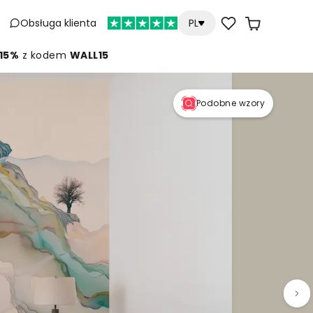
Obsługa klienta
PL
 15%
z kodem
WALL15
Podobne wzory