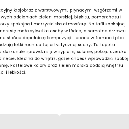
kcyjny krajobraz z warstwowymi, płynącymi wzgórzami w
owych odcieniach zieleni morskiej, błękitu, pomarańczu i
orzy spokojną i marzycielską atmosferę. Na tafli spokojnej
nosi się mała sylwetka osoby w łódce, a samotne drzewo i
ne słońce dopełniają kompozycji. Lecące w formacji ptaki
dzają lekki ruch do tej artystycznej sceny. Ta tapeta
 doskonale sprawdzi się w sypialni, salonie, pokoju dziecka
binecie. Idealna do wnętrz, gdzie chcesz wprowadzić spokój
onię. Pastelowe kolory oraz zieleń morska dodają wnętrzu
ci i lekkości.