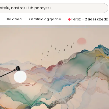
stylu, nastroju lub pomysłu...
Dla dzieci
Ostatnio oglądane
Teraz -
Zaoszczędź