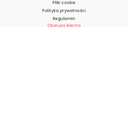
Pliki cookie
Polityka prywatności
Regulamin
Obsługa klienta
Skontaktuj się z nami
Zwroty i reklamacje
Wysyłka
Jak zmierzyć ścianę?
Jak powiesić tapetę?
Jak zainstalować tapetę typu
„Peel & Stick”
FAQ
Artykuły z tapetami
Wybierz swoją lokalizację
Zarządzanie ustawieniami plików cookie