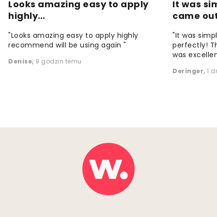
Looks amazing easy to apply
It was si
highly…
came ou
"Looks amazing easy to apply highly
"It was simp
recommend will be using again "
perfectly! T
was excellen
Denise
,
9 godzin temu
Deringer
,
1 d