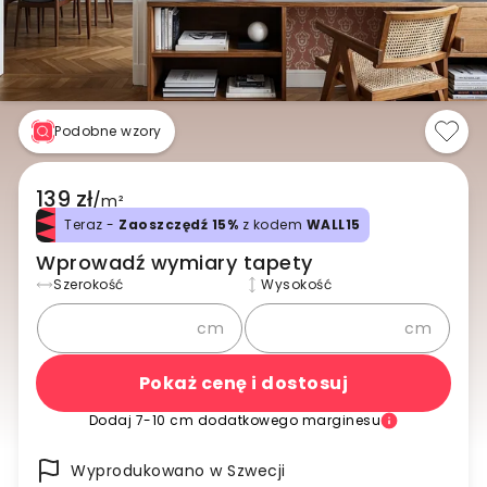
Podobne wzory
139 zł
/
m²
Teraz -
Zaoszczędź 15%
z kodem
WALL15
Wprowadź wymiary tapety
Szerokość
Wysokość
cm
cm
Pokaż cenę i dostosuj
Dodaj 7-10 cm dodatkowego marginesu
Wyprodukowano w Szwecji