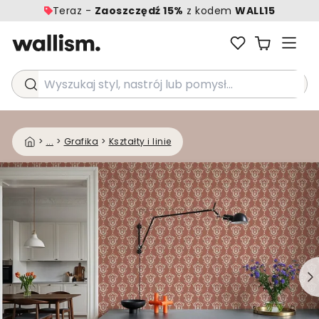
Teraz -
Zaoszczędź 15%
z kodem
WALL15
Wyszukaj styl, nastrój lub pomysł...
>
...
>
Grafika
>
Kształty i linie