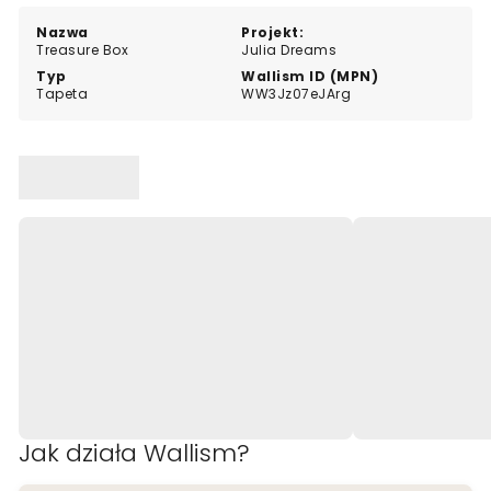
osób szukających nietypowego akcentu ściennego w
ciepłych odcieniach brązu.
Nazwa
Projekt:
Treasure Box
Julia Dreams
Typ
Wallism ID (MPN)
Tapeta
WW3Jz07eJArg
Jak działa Wallism?