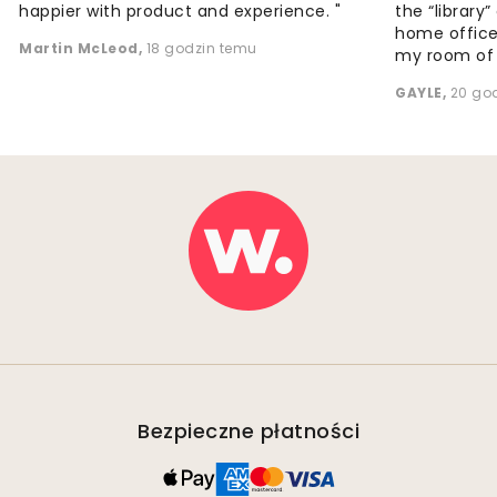
happier with product and experience. "
the “library
home office
Martin McLeod
,
18 godzin temu
my room of d
GAYLE
,
20 go
Bezpieczne płatności