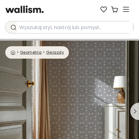
Wyszukaj styl, nastrój lub pomysł...
>
Geometria
>
Gwiazdy