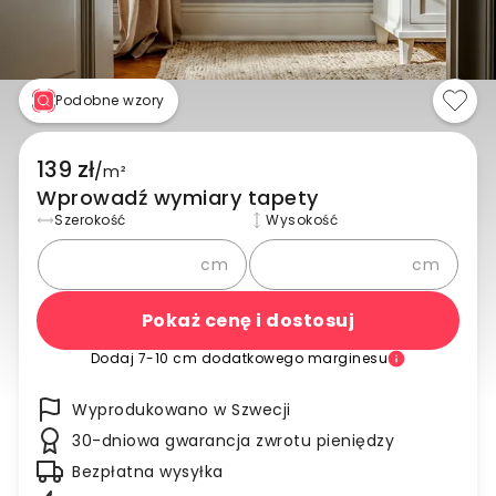
Podobne wzory
139 zł
/
m²
Wprowadź wymiary tapety
Szerokość
Wysokość
cm
cm
Pokaż cenę i dostosuj
Dodaj 7-10 cm dodatkowego marginesu
Wyprodukowano w Szwecji
30-dniowa gwarancja zwrotu pieniędzy
Bezpłatna wysyłka