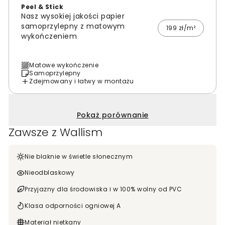
Peel & Stick
Nasz wysokiej jakości papier
samoprzylepny z matowym
199 zł/m²
wykończeniem
Matowe wykończenie
Samoprzylepny
Zdejmowany i łatwy w montażu
Pokaż porównanie
Zawsze z Wallism
Nie blaknie w świetle słonecznym
Nieodblaskowy
Przyjazny dla środowiska i w 100% wolny od PVC
Klasa odporności ogniowej A
Materiał nietkany