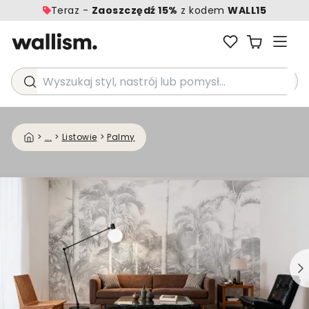
Teraz -
Zaoszczędź 15%
z kodem
WALL15
Wyszukaj styl, nastrój lub pomysł...
>
...
>
Listowie
>
Palmy