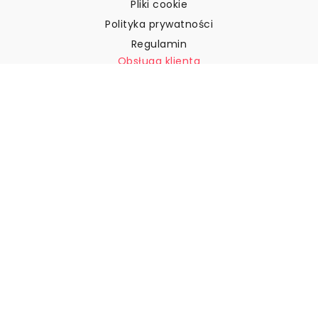
Pliki cookie
Polityka prywatności
Regulamin
Obsługa klienta
Skontaktuj się z nami
Zwroty i reklamacje
Wysyłka
Jak zmierzyć ścianę?
Jak powiesić tapetę?
Jak zainstalować tapetę typu
„Peel & Stick”
FAQ
Artykuły z tapetami
Wybierz swoją lokalizację
Zarządzanie ustawieniami plików cookie