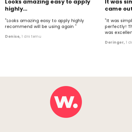
Looks amazing easy to apply
It was si
highly…
came ou
"Looks amazing easy to apply highly
"It was simp
recommend will be using again "
perfectly! T
was excellen
Denise
,
1 dni temu
Deringer
,
1 d