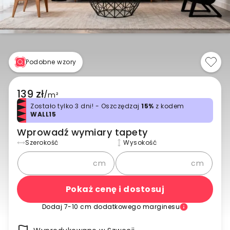
Podobne wzory
139 zł
/
m²
Zostało tylko 3 dni! - Oszczędzaj
15%
z kodem
WALL15
Wprowadź wymiary tapety
Szerokość
Wysokość
cm
cm
Pokaż cenę i dostosuj
Dodaj 7-10 cm dodatkowego marginesu