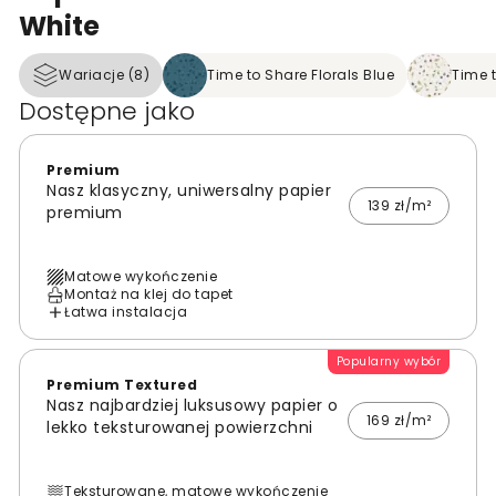
White
Wariacje (8)
Time to Share Florals Blue
Time t
Dostępne jako
Premium
Nasz klasyczny, uniwersalny papier
139 zł/m²
premium
Matowe wykończenie
Montaż na klej do tapet
Łatwa instalacja
Popularny wybór
Premium Textured
Nasz najbardziej luksusowy papier o
169 zł/m²
lekko teksturowanej powierzchni
Teksturowane, matowe wykończenie