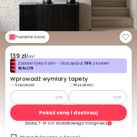
Podobne wzory
139 zł
/
m²
Zostało tylko 3 dni! - Oszczędzaj
15%
z kodem
WALL15
Wprowadź wymiary tapety
Szerokość
Wysokość
cm
cm
Pokaż cenę i dostosuj
Dodaj 7-10 cm dodatkowego marginesu