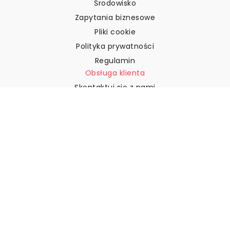
Środowisko
Zapytania biznesowe
Pliki cookie
Polityka prywatności
Regulamin
Obsługa klienta
Skontaktuj się z nami
Zwroty i reklamacje
Wysyłka
Jak zmierzyć ścianę?
Jak powiesić tapetę?
Jak zainstalować tapetę typu
„Peel & Stick”
FAQ
Artykuły z tapetami