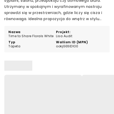
sypialni, salonu, przedpokoju czy domowego biura.
Utrzymany w spokojnym i wyrafinowanym nastroju
sprawdzi się w przestrzeniach, gdzie liczy się cisza i
równowaga. Idealna propozycja do wnętrz w stylu
nowoczesnym i skandynawskim.
Nazwa
Projekt:
Time to Share Florals White
Lisa Audit
Typ
Wallism ID (MPN)
Tapeta
ookjGE6lD1O0