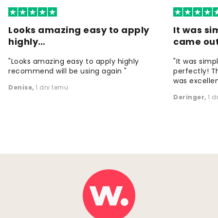
Looks amazing easy to apply
It was si
highly…
came ou
"Looks amazing easy to apply highly
"It was simp
recommend will be using again "
perfectly! T
was excellen
Denise
,
1 dni temu
Deringer
,
1 d