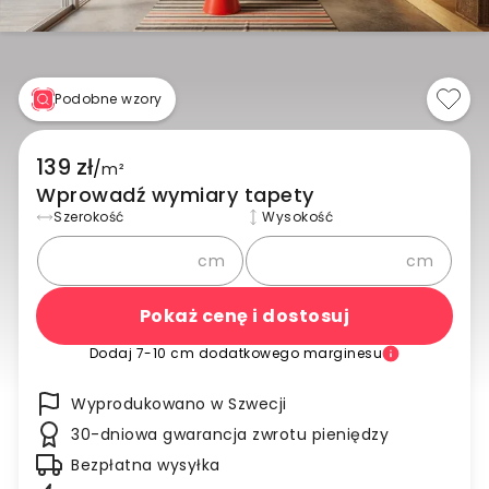
Podobne wzory
139 zł
/
m²
Wprowadź wymiary tapety
Szerokość
Wysokość
cm
cm
Pokaż cenę i dostosuj
Dodaj 7-10 cm dodatkowego marginesu
Wyprodukowano w Szwecji
30-dniowa gwarancja zwrotu pieniędzy
Bezpłatna wysyłka