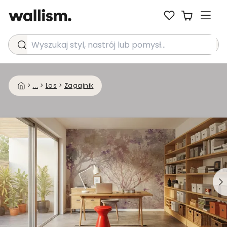
Wyszukaj styl, nastrój lub pomysł...
>
...
>
Las
>
Zagajnik