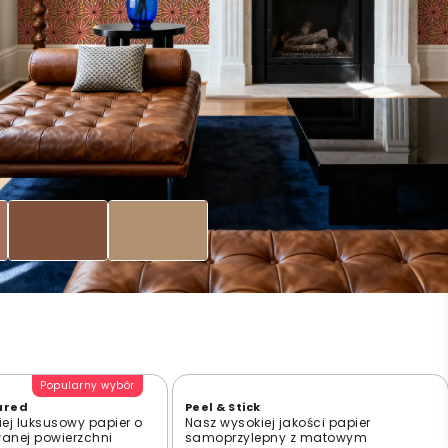
Popularny wybór
ured
Peel & Stick
ej luksusowy papier o
Nasz wysokiej jakości papier
wanej powierzchni
samoprzylepny z matowym