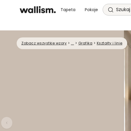
Szukaj 
Tapeta
Pokoje
Zobacz wszystkie wzory
>
...
>
Grafika
>
Kształty i linie