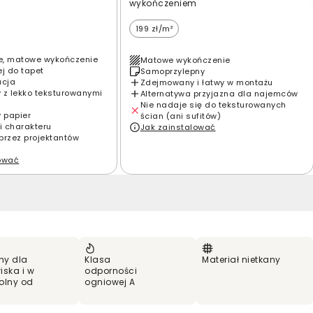
wykończeniem
199 zł/m²
e, matowe wykończenie
Matowe wykończenie
ej do tapet
Samoprzylepny
acja
Zdejmowany i łatwy w montażu
 z lekko teksturowanymi
Alternatywa przyjazna dla najemców
Nie nadaje się do teksturowanych
y papier
ścian (ani sufitów)
i charakteru
Jak zainstalować
przez projektantów
lować
ny dla
Klasa
Materiał nietkany
iska i w
odporności
olny od
ogniowej A