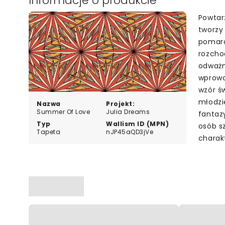
Informacje o produkcie
Powtar
tworzy
pomara
rozcho
odważn
wprowa
wzór św
młodzi
Nazwa
Projekt:
Summer Of Love
Julia Dreams
fantaz
Typ
Wallism ID (MPN)
osób s
Tapeta
nJP45aQD3jVe
charak