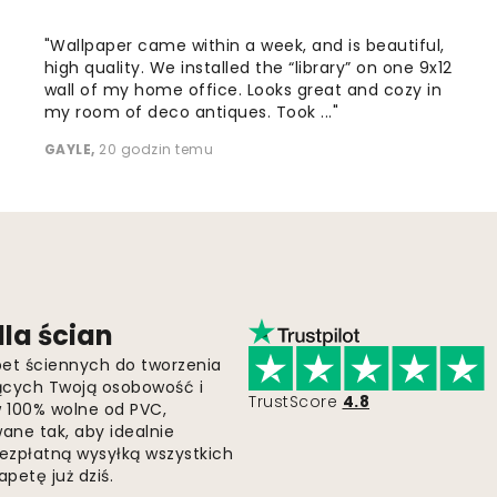
"Wallpaper came within a week, and is beautiful,
high quality. We installed the “library” on one 9x12
wall of my home office. Looks great and cozy in
my room of deco antiques. Took ..."
GAYLE
,
20 godzin temu
la ścian
pet ściennych do tworzenia
jących Twoją osobowość i
TrustScore
4.8
 w 100% wolne od PVC,
ne tak, aby idealnie
bezpłatną wysyłką wszystkich
petę już dziś.