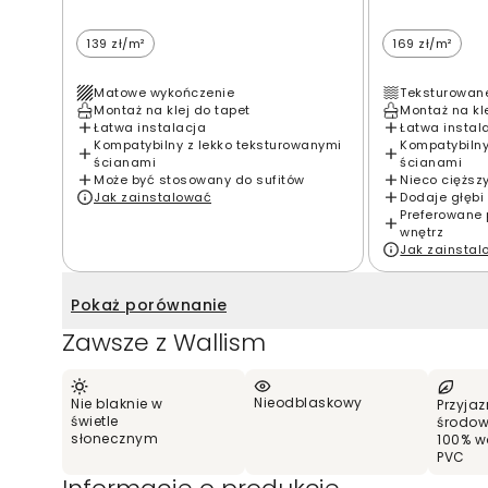
139 zł/m²
169 zł/m²
Matowe wykończenie
Teksturowan
Montaż na klej do tapet
Montaż na kl
Łatwa instalacja
Łatwa instal
Kompatybilny z lekko teksturowanymi
Kompatybilny
ścianami
ścianami
Może być stosowany do sufitów
Nieco cięższ
Jak zainstalować
Dodaje głębi 
Preferowane 
wnętrz
Jak zainsta
Pokaż porównanie
Zawsze z Wallism
Nieodblaskowy
Nie blaknie w
Przyjaz
świetle
środow
słonecznym
100% w
PVC