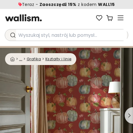
Teraz -
Zaoszczędź 15%
z kodem
WALL15
Wyszukaj styl, nastrój lub pomysł...
>
...
>
Grafika
>
Kształty i linie