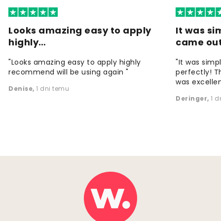
Looks amazing easy to apply
It was si
highly…
came ou
"Looks amazing easy to apply highly
"It was simp
recommend will be using again "
perfectly! T
was excellen
Denise
,
1 dni temu
Deringer
,
1 d