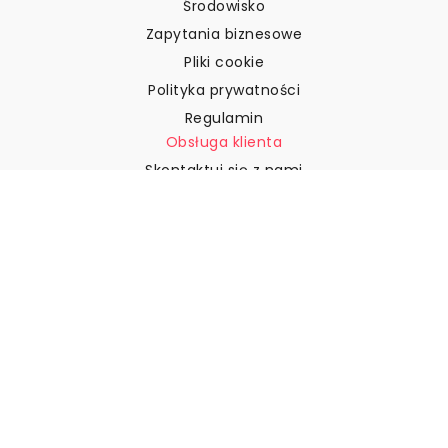
Środowisko
Zapytania biznesowe
Pliki cookie
Polityka prywatności
Regulamin
Obsługa klienta
Skontaktuj się z nami
Zwroty i reklamacje
Wysyłka
Jak zmierzyć ścianę?
Jak powiesić tapetę?
Jak zainstalować tapetę typu
„Peel & Stick”
FAQ
Artykuły z tapetami