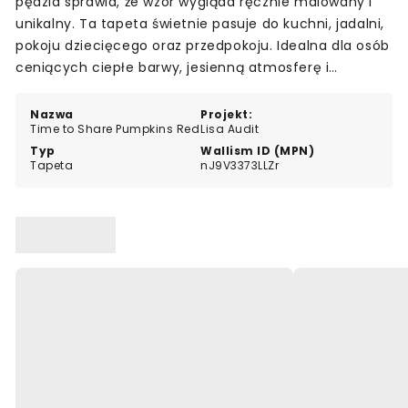
pędzla sprawia, że wzór wygląda ręcznie malowany i
unikalny. Ta tapeta świetnie pasuje do kuchni, jadalni,
pokoju dziecięcego oraz przedpokoju. Idealna dla osób
ceniących ciepłe barwy, jesienną atmosferę i
dekoracje z nutą fantazji.
Nazwa
Projekt:
Time to Share Pumpkins Red
Lisa Audit
Typ
Wallism ID (MPN)
Tapeta
nJ9V3373LLZr