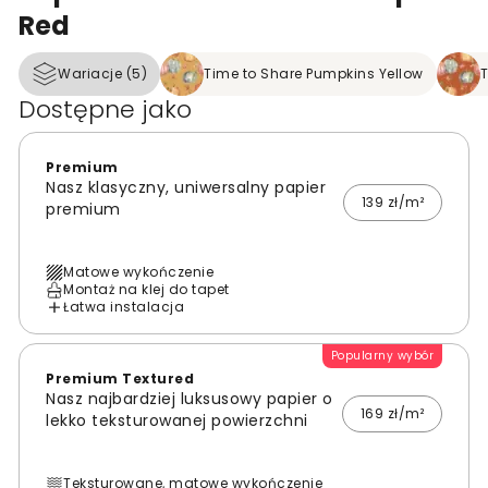
Red
Wariacje (5)
Time to Share Pumpkins Yellow
T
Dostępne jako
Premium
Nasz klasyczny, uniwersalny papier
139 zł/m²
premium
Matowe wykończenie
Montaż na klej do tapet
Łatwa instalacja
Popularny wybór
Premium Textured
Nasz najbardziej luksusowy papier o
169 zł/m²
lekko teksturowanej powierzchni
Teksturowane, matowe wykończenie