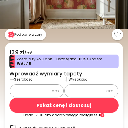
Podobne wzory
139 zł
/
m²
Zostało tylko 3 dni! - Oszczędzaj
15%
z kodem
WALL15
Wprowadź wymiary tapety
Szerokość
Wysokość
cm
cm
Pokaż cenę i dostosuj
Dodaj 7-10 cm dodatkowego marginesu