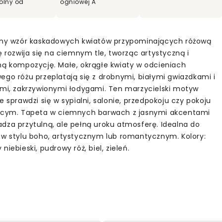
olny od
ogniowej A
tny wzór kaskadowych kwiatów przypominających różową
ę rozwija się na ciemnym tle, tworząc artystyczną i
ną kompozycję. Małe, okrągłe kwiaty w odcieniach
ego różu przeplatają się z drobnymi, białymi gwiazdkami i
ymi, zakrzywionymi łodygami. Ten marzycielski motyw
e sprawdzi się w sypialni, salonie, przedpokoju czy pokoju
ęcym. Tapeta w ciemnych barwach z jasnymi akcentami
dza przytulną, ale pełną uroku atmosferę. Idealna do
 w stylu boho, artystycznym lub romantycznym. Kolory:
niebieski, pudrowy róż, biel, zieleń.