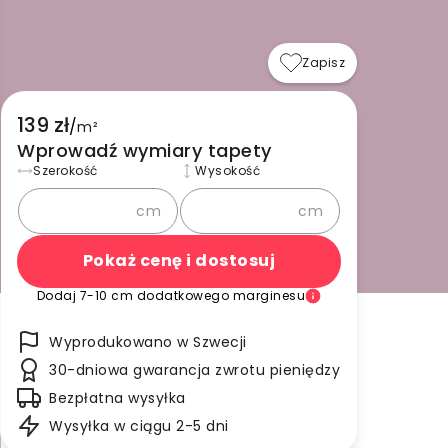
Zapisz
139 zł
/
m²
Wprowadź wymiary tapety
Szerokość
Wysokość
cm
cm
Pokaż cenę i dostosuj
Dodaj 7-10 cm dodatkowego marginesu
Wyprodukowano w Szwecji
30-dniowa gwarancja zwrotu pieniędzy
Bezpłatna wysyłka
Wysyłka w ciągu 2-5 dni