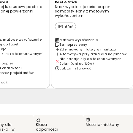
ured
Peel & Stick
ej luksusowy papier o
Nasz wysokiej jakości papier
wanej powierzchni
samoprzylepny z matowym
wykończeniem
199 zł/m²
e, matowe wykończenie
Matowe wykończenie
ej do tapet
Samoprzylepny
acja
Zdejmowany i łatwy w montażu
 z lekko teksturowanymi
Alternatywa przyjazna dla najemców
Nie nadaje się do teksturowanych
y papier
ścian (ani sufitów)
i charakteru
Jak zainstalować
przez projektantów
lować
ny dla
Klasa
Materiał nietkany
iska i w
odporności