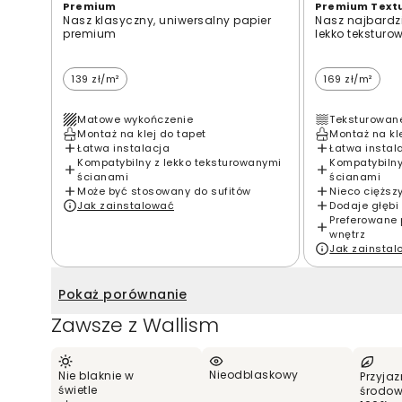
Premium
Premium Text
Nasz klasyczny, uniwersalny papier
Nasz najbardzi
premium
lekko teksturo
139 zł/m²
169 zł/m²
Matowe wykończenie
Teksturowan
Montaż na klej do tapet
Montaż na kl
Łatwa instalacja
Łatwa instal
Kompatybilny z lekko teksturowanymi
Kompatybilny
ścianami
ścianami
Może być stosowany do sufitów
Nieco cięższ
Jak zainstalować
Dodaje głębi 
Preferowane 
wnętrz
Jak zainsta
Pokaż porównanie
Zawsze z Wallism
Nieodblaskowy
Nie blaknie w
Przyjaz
świetle
środow