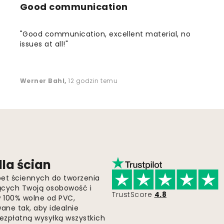
Good communication
"Good communication, excellent material, no
issues at all!"
Werner Bahl
,
12 godzin temu
la ścian
pet ściennych do tworzenia
jących Twoją osobowość i
TrustScore
4.8
 w 100% wolne od PVC,
ne tak, aby idealnie
bezpłatną wysyłką wszystkich