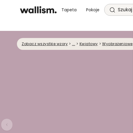
Szukaj 
Tapeta
Pokoje
Zobacz wszystkie wzory
>
...
>
Kwiatowy
>
Wyobrażeniowe