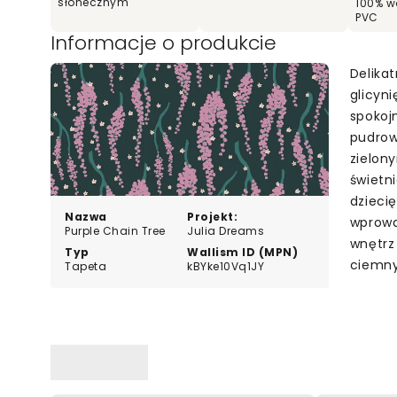
słonecznym
100% w
PVC
Informacje o produkcie
Delika
glicyni
spokoj
pudrow
zielon
świetni
dzieci
Nazwa
Projekt:
wprowa
Purple Chain Tree
Julia Dreams
wnętrz
Typ
Wallism ID (MPN)
ciemny 
Tapeta
kBYke10Vq1JY