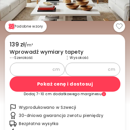
Podobne wzory
139 zł
/
m²
Wprowadź wymiary tapety
Szerokość
Wysokość
cm
cm
Pokaż cenę i dostosuj
Dodaj 7-10 cm dodatkowego marginesu
Wyprodukowano w Szwecji
30-dniowa gwarancja zwrotu pieniędzy
Bezpłatna wysyłka