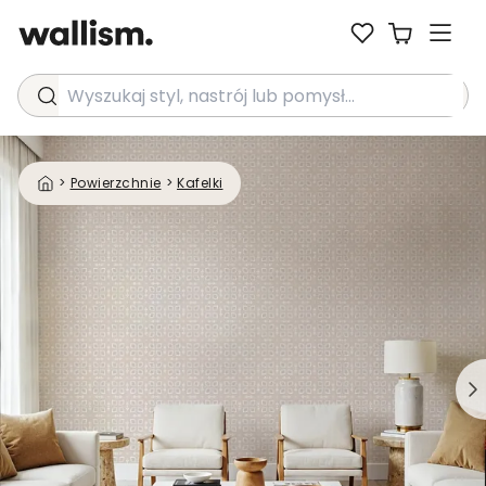
Wyszukaj styl, nastrój lub pomysł...
>
Powierzchnie
>
Kafelki