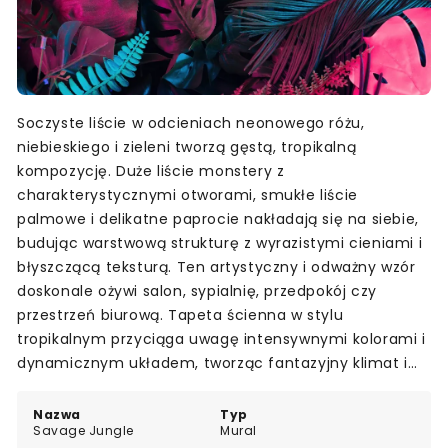
Soczyste liście w odcieniach neonowego różu,
niebieskiego i zieleni tworzą gęstą, tropikalną
kompozycję. Duże liście monstery z
charakterystycznymi otworami, smukłe liście
palmowe i delikatne paprocie nakładają się na siebie,
budując warstwową strukturę z wyrazistymi cieniami i
błyszczącą teksturą. Ten artystyczny i odważny wzór
doskonale ożywi salon, sypialnię, przedpokój czy
przestrzeń biurową. Tapeta ścienna w stylu
tropikalnym przyciąga uwagę intensywnymi kolorami i
dynamicznym układem, tworząc fantazyjny klimat i
nadając wnętrzu charakteru. Idealna dla miłośników
mocnych akcentów i niebanalnych rozwiązań
Nazwa
Typ
Savage Jungle
Mural
dekoracyjnych.