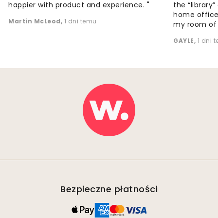
happier with product and experience. "
the “library
home office
Martin McLeod
,
1 dni temu
my room of d
GAYLE
,
1 dni 
Bezpieczne płatności