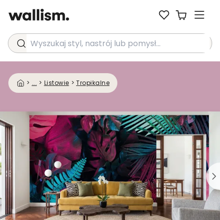
Wyszukaj styl, nastrój lub pomysł...
>
...
>
Listowie
>
Tropikalne