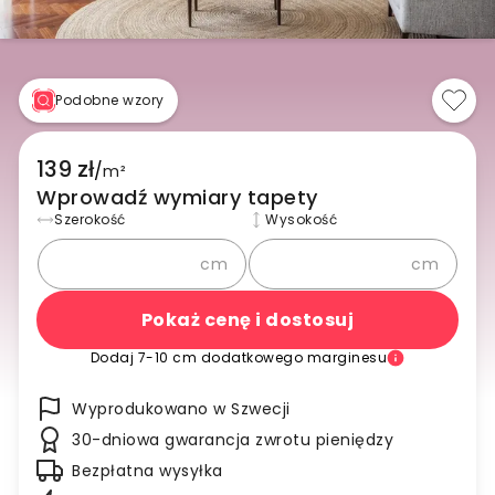
Podobne wzory
139 zł
/
m²
Wprowadź wymiary tapety
Szerokość
Wysokość
cm
cm
Pokaż cenę i dostosuj
Dodaj 7-10 cm dodatkowego marginesu
Wyprodukowano w Szwecji
30-dniowa gwarancja zwrotu pieniędzy
Bezpłatna wysyłka